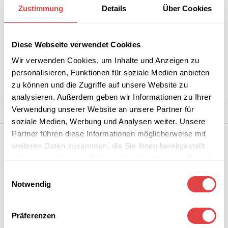
B2B-Angebot
Zustimmung
Details
Über Cookies
größeren
anfordern
Stückzahlen?
Diese Webseite verwendet Cookies
Kategorie:
Gartenstühle und -sessel
Wir verwenden Cookies, um Inhalte und Anzeigen zu
Marke:
Gastro Uzal
personalisieren, Funktionen für soziale Medien anbieten
zu können und die Zugriffe auf unsere Website zu
Teilen:
analysieren. Außerdem geben wir Informationen zu Ihrer
Verwendung unserer Website an unsere Partner für
soziale Medien, Werbung und Analysen weiter. Unsere
Partner führen diese Informationen möglicherweise mit
weiteren Daten zusammen, die Sie ihnen bereitgestellt
haben oder die sie im Rahmen Ihrer Nutzung der Dienste
gesammelt haben.
Einwilligungsauswahl
Notwendig
Präferenzen