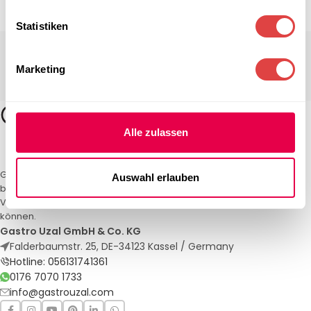
Statistiken
Marketing
Alle zulassen
Gastro Uzal – Ihr Spezialist für Gastronomiemöbel und -textilien. Wir
Auswahl erlauben
bieten maßgeschneiderte Lösungen für Restaurants, Hotels und
Veranstaltungen. Qualität und Service, auf die Sie sich verlassen
können.
Gastro Uzal GmbH & Co. KG
Falderbaumstr. 25, DE-34123 Kassel / Germany
Hotline: 056131741361
0176 7070 1733
info@gastrouzal.com