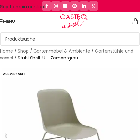
Skip to main content
MENÜ
Home
/
Shop
/
Gartenmöbel & Ambiente
/
Gartenstühle und -
sessel
/
Stuhl Shell-U – Zementgrau
AUSVERKAUFT