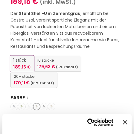
189,15
€
(inkl. MwSt.)
Der
Stuhl Shell-U
in
Zementgrau
, erhältlich bei
Gastro Uzal, vereint sportliche Eleganz mit der
Robustheit von lackierten Metallbeinen und einem
Fiberglas-verstärkten Sitz aus recycelbarem
Kunststoff – ideal für stilvolle Innenräume wie Büros,
Restaurants und Besprechungsräume.
1
stück
10 stücke
189,15
€
179,63
€
(5% Rabatt)
20+ stücke
170,11
€
(10% Rabatt)
FARBE
Nicht vorrätig
Interessiert an