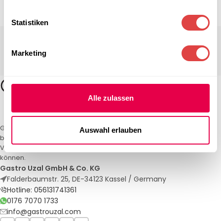
Statistiken
Marketing
Alle zulassen
Gastro Uzal – Ihr Spezialist für Gastronomiemöbel und -textilien. Wir
Auswahl erlauben
bieten maßgeschneiderte Lösungen für Restaurants, Hotels und
Veranstaltungen. Qualität und Service, auf die Sie sich verlassen
können.
Gastro Uzal GmbH & Co. KG
Falderbaumstr. 25, DE-34123 Kassel / Germany
Hotline: 056131741361
0176 7070 1733
info@gastrouzal.com