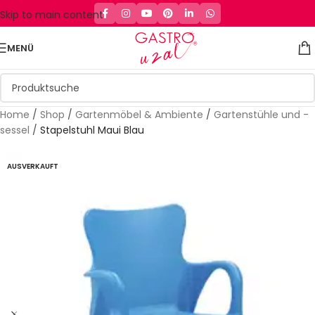
Skip to main content
MENÜ
Home
/
Shop
/
Gartenmöbel & Ambiente
/
Gartenstühle und -
sessel
/
Stapelstuhl Maui Blau
AUSVERKAUFT