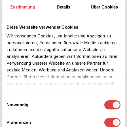
B2B-Angebot
größeren
anfordern
Zustimmung
Details
Über Cookies
Stückzahlen?
Diese Webseite verwendet Cookies
Artikelnummer:
GU49810020
Wir verwenden Cookies, um Inhalte und Anzeigen zu
Kategorie:
Gartenstühle und -sessel
personalisieren, Funktionen für soziale Medien anbieten
Marke:
Gastro Uzal
zu können und die Zugriffe auf unsere Website zu
Teilen:
analysieren. Außerdem geben wir Informationen zu Ihrer
Verwendung unserer Website an unsere Partner für
soziale Medien, Werbung und Analysen weiter. Unsere
Partner führen diese Informationen möglicherweise mit
weiteren Daten zusammen, die Sie ihnen bereitgestellt
haben oder die sie im Rahmen Ihrer Nutzung der Dienste
gesammelt haben.
Einwilligungsauswahl
Notwendig
Präferenzen