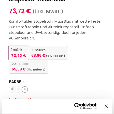
73,72
€
(inkl. MwSt.)
Komfortabler Stapelstuhl Maui Blau mit wetterfester
Kunststoffschale und Aluminiumgestell. Einfach
stapelbar und UV-beständig. Ideal für jeden
Außenbereich.
1
stück
10 stücke
73,72
€
68,96
€
(6% Rabatt)
20+ stücke
65,39
€
(11% Rabatt)
FARBE
Nicht vorrätig
Interessiert an