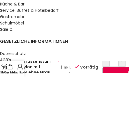
Küche & Bar
Service, Buffet & Hotelbedarf
Gastromöbel
Schulmöbel
Sale %
GESETZLICHE INFORMATIONEN
Datenschutz
102,28
€
AGB’s
-
+
Terrassenstuhl
Impressum
Crylon mit
Vorrätig
(inkl.
Armlehne Grau
Sitemap
Shop
Warenkorb
Mein Konto
MwSt.)
Über uns
© Gastro Uzal GmbH & Co. KG.
2026 All Rights Reserved.