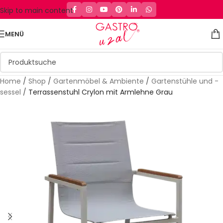
Skip to main content
MENÜ
Home
/
Shop
/
Gartenmöbel & Ambiente
/
Gartenstühle und -
sessel
/
Terrassenstuhl Crylon mit Armlehne Grau