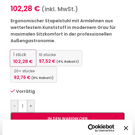
102,28
€
(inkl. MwSt.)
Ergonomischer Stapelstuhl mit Armlehnen aus
wetterfestem Kunststoff in modernem Grau für
maximalen Sitzkomfort in der professionellen
Außengastronomie.
1
stück
10 stücke
102,28
€
97,52
€
(4% Rabatt)
20+ stücke
92,76
€
(9% Rabatt)
Vorrätig
-
+
IN DEN WARENKORB