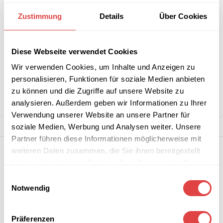
Interessiert an
B2B-Angebot
größeren
anfordern
Zustimmung
Details
Über Cookies
Stückzahlen?
Diese Webseite verwendet Cookies
Artikelnummer:
96923230
Wir verwenden Cookies, um Inhalte und Anzeigen zu
Kategorie:
Gartenstühle und -sessel
personalisieren, Funktionen für soziale Medien anbieten
Marke:
Gastro Uzal
zu können und die Zugriffe auf unsere Website zu
Teilen:
analysieren. Außerdem geben wir Informationen zu Ihrer
Verwendung unserer Website an unsere Partner für
soziale Medien, Werbung und Analysen weiter. Unsere
Partner führen diese Informationen möglicherweise mit
weiteren Daten zusammen, die Sie ihnen bereitgestellt
haben oder die sie im Rahmen Ihrer Nutzung der Dienste
gesammelt haben.
Einwilligungsauswahl
Notwendig
Präferenzen