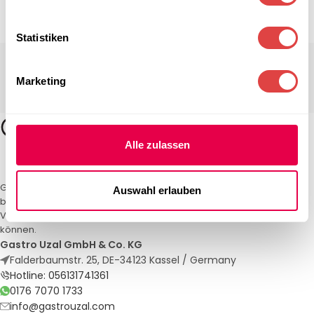
Statistiken
Marketing
Alle zulassen
Gastro Uzal – Ihr Spezialist für Gastronomiemöbel und -textilien. Wir
Auswahl erlauben
bieten maßgeschneiderte Lösungen für Restaurants, Hotels und
Veranstaltungen. Qualität und Service, auf die Sie sich verlassen
können.
Gastro Uzal GmbH & Co. KG
Falderbaumstr. 25, DE-34123 Kassel / Germany
Hotline: 056131741361
0176 7070 1733
info@gastrouzal.com