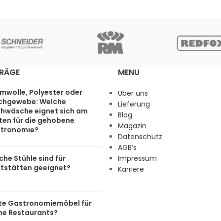
TRÄGE
MENU
mwolle, Polyester oder
Über uns
chgewebe: Welche
Lieferung
chwäsche eignet sich am
Blog
ten für die gehobene
Magazin
tronomie?
Datenschutz
AGB’s
he Stühle sind für
Impressum
tstätten geeignet?
Karriere
te Gastronomiemöbel für
ine Restaurants?