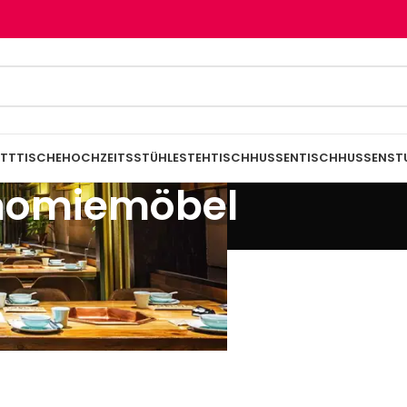
TTTISCHE
HOCHZEITSSTÜHLE
STEHTISCHHUSSEN
TISCHHUSSEN
ST
onomiemöbel