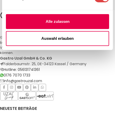
Alle zulassen
Gastro Uzal – Ihr Spezialist für Gastronomiemöbel und -textilien. Wir
Auswahl erlauben
bieten maßgeschneiderte Lösungen für Restaurants, Hotels und
Veranstaltungen. Qualität und Service, auf die Sie sich verlassen
können.
Gastro Uzal GmbH & Co. KG
Falderbaumstr. 25, DE-34123 Kassel / Germany
Hotline: 056131741361
0176 7070 1733
info@gastrouzal.com
NEUESTE BEITRÄGE