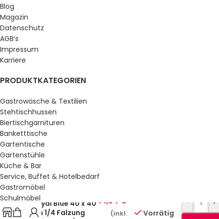
Blog
Magazin
Datenschutz
AGB’s
Impressum
Karriere
PRODUKTKATEGORIEN
Gastrowäsche & Textilien
Stehtischhussen
Biertischgarnituren
Banketttische
Gartentische
Gartenstühle
Küche & Bar
Service, Buffet & Hotelbedarf
Gastromöbel
Zelltuchservietten
Schulmöbel
71,34
€
-
+
Royal Blue 40 x 40
Sale %
cm 1/4 Falzung
Vorrätig
(inkl.