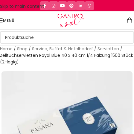
Skip to main content
MENÜ
Home
/
Shop
/
Service, Buffet & Hotelbedarf
/
Servietten
/
Zelltuchservietten Royal Blue 40 x 40 cm 1/4 Falzung 1500 Stück
(2-lagig)