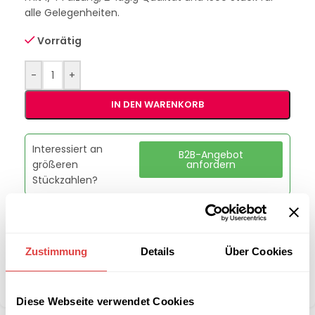
alle Gelegenheiten.
Vorrätig
-
+
IN DEN WARENKORB
Interessiert an
B2B-Angebot
größeren
anfordern
Stückzahlen?
Artikelnummer:
228525
Kategorie:
Servietten
Zustimmung
Details
Über Cookies
Marke:
Gastro Uzal
Teilen:
Diese Webseite verwendet Cookies