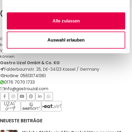
Alle zulassen
Gastro Uzal – Ihr Spezialist für Gastronomiemöbel und -textilien. Wir
Auswahl erlauben
bieten maßgeschneiderte Lösungen für Restaurants, Hotels und
Veranstaltungen. Qualität und Service, auf die Sie sich verlassen
können.
Gastro Uzal GmbH & Co. KG
Falderbaumstr. 25, DE-34123 Kassel / Germany
Hotline: 056131741361
0176 7070 1733
info@gastrouzal.com
NEUESTE BEITRÄGE