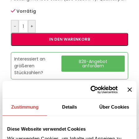
Vorrätig
-
+
IN DEN WARENKORB
Interessiert an
B2B-Angebot
größeren
anfordern
Stückzahlen?
Artikelnummer:
228532
Kategorie:
Servietten
Zustimmung
Details
Über Cookies
Marke:
Gastro Uzal
Teilen:
Diese Webseite verwendet Cookies
Wir verwenden Cookies, um Inhalte und Anzeigen zu