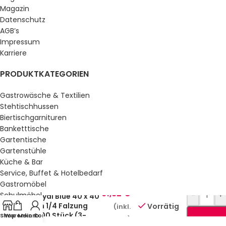
Magazin
Datenschutz
AGB’s
Impressum
Karriere
PRODUKTKATEGORIEN
Gastrowäsche & Textilien
Stehtischhussen
Biertischgarnituren
Banketttische
Gartentische
Gartenstühle
Küche & Bar
Service, Buffet & Hotelbedarf
Gastromöbel
Zelltuchservietten
61,82
€
Schulmöbel
-
+
Royal Blue 40 x 40
cm 1/4 Falzung
Vorrätig
Sale %
(inkl.
1000 Stück (3-
Shop
Warenkorb
Mein Konto
MwSt.)
lagig)