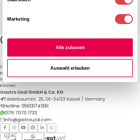
Marketing
Alle zulassen
Gastro Uzal – Ihr Spezialist für Gastronomiemöbel und -textilien. Wir
Auswahl erlauben
bieten maßgeschneiderte Lösungen für Restaurants, Hotels und
Veranstaltungen. Qualität und Service, auf die Sie sich verlassen
können.
Gastro Uzal GmbH & Co. KG
Falderbaumstr. 25, DE-34123 Kassel / Germany
Hotline: 056131741361
0176 7070 1733
info@gastrouzal.com