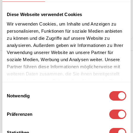
Artikelnummer:
228537
Diese Webseite verwendet Cookies
Kategorie:
Servietten
Wir verwenden Cookies, um Inhalte und Anzeigen zu
Teilen:
personalisieren, Funktionen für soziale Medien anbieten
zu können und die Zugriffe auf unsere Website zu
analysieren. Außerdem geben wir Informationen zu Ihrer
Verwendung unserer Website an unsere Partner für
soziale Medien, Werbung und Analysen weiter. Unsere
Partner führen diese Informationen möglicherweise mit
weiteren Daten zusammen, die Sie ihnen bereitgestellt
haben oder die sie im Rahmen Ihrer Nutzung der Dienste
gesammelt haben.
Einwilligungsauswahl
Notwendig
Präferenzen
Statistiken