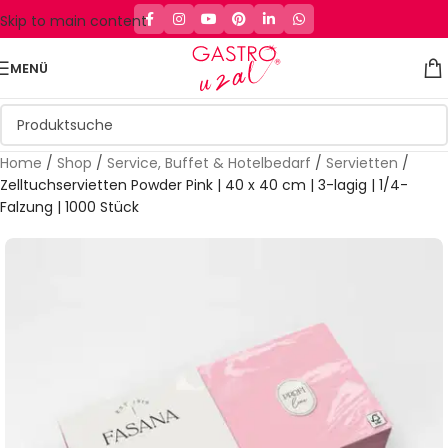
Skip to main content
MENÜ
Home
/
Shop
/
Service, Buffet & Hotelbedarf
/
Servietten
/
Zelltuchservietten Powder Pink | 40 x 40 cm | 3-lagig | 1/4-
Falzung | 1000 Stück