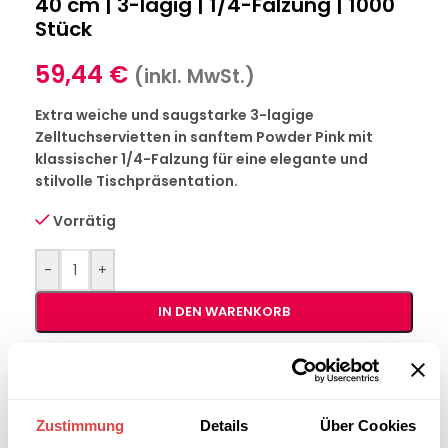
40 cm | 3-lagig | 1/4-Falzung | 1000
Stück
59,44
€
(inkl. MwSt.)
Extra weiche und saugstarke 3-lagige
Zelltuchservietten in sanftem Powder Pink mit
klassischer 1/4-Falzung für eine elegante und
stilvolle Tischpräsentation.
Vorrätig
-
+
IN DEN WARENKORB
Interessiert an
B2B-Angebot
größeren
anfordern
Stückzahlen?
Zustimmung
Details
Über Cookies