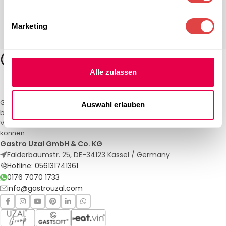
Marketing
Alle zulassen
Gastro Uzal – Ihr Spezialist für Gastronomiemöbel und -textilien. Wir
Auswahl erlauben
bieten maßgeschneiderte Lösungen für Restaurants, Hotels und
Veranstaltungen. Qualität und Service, auf die Sie sich verlassen
können.
Gastro Uzal GmbH & Co. KG
Falderbaumstr. 25, DE-34123 Kassel / Germany
Hotline: 056131741361
0176 7070 1733
info@gastrouzal.com