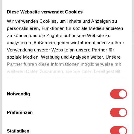
Kategorie:
Servietten
Diese Webseite verwendet Cookies
Marke:
Gastro Uzal
Wir verwenden Cookies, um Inhalte und Anzeigen zu
Teilen:
personalisieren, Funktionen für soziale Medien anbieten
zu können und die Zugriffe auf unsere Website zu
analysieren. Außerdem geben wir Informationen zu Ihrer
Verwendung unserer Website an unsere Partner für
soziale Medien, Werbung und Analysen weiter. Unsere
Partner führen diese Informationen möglicherweise mit
weiteren Daten zusammen, die Sie ihnen bereitgestellt
haben oder die sie im Rahmen Ihrer Nutzung der Dienste
gesammelt haben.
Einwilligungsauswahl
Notwendig
Präferenzen
Statistiken