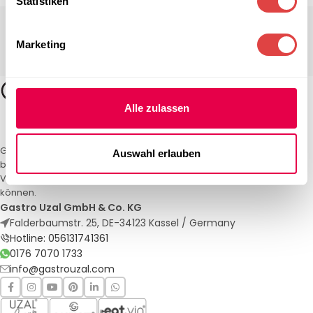
Statistiken
Marketing
Alle zulassen
Gastro Uzal – Ihr Spezialist für Gastronomiemöbel und -textilien. Wir
Auswahl erlauben
bieten maßgeschneiderte Lösungen für Restaurants, Hotels und
Veranstaltungen. Qualität und Service, auf die Sie sich verlassen
können.
Gastro Uzal GmbH & Co. KG
Falderbaumstr. 25, DE-34123 Kassel / Germany
Hotline: 056131741361
0176 7070 1733
info@gastrouzal.com