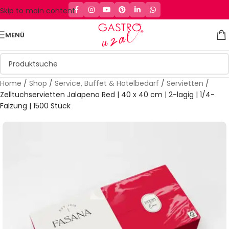
Skip to main content
MENÜ
Home
/
Shop
/
Service, Buffet & Hotelbedarf
/
Servietten
/
Zelltuchservietten Jalapeno Red | 40 x 40 cm | 2-lagig | 1/4-
Falzung | 1500 Stück