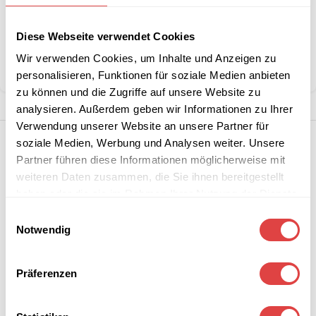
Artikelnummer:
228523
Diese Webseite verwendet Cookies
Kategorie:
Servietten
Wir verwenden Cookies, um Inhalte und Anzeigen zu
Teilen:
personalisieren, Funktionen für soziale Medien anbieten
zu können und die Zugriffe auf unsere Website zu
analysieren. Außerdem geben wir Informationen zu Ihrer
Verwendung unserer Website an unsere Partner für
soziale Medien, Werbung und Analysen weiter. Unsere
Partner führen diese Informationen möglicherweise mit
weiteren Daten zusammen, die Sie ihnen bereitgestellt
haben oder die sie im Rahmen Ihrer Nutzung der Dienste
gesammelt haben.
Einwilligungsauswahl
Notwendig
Präferenzen