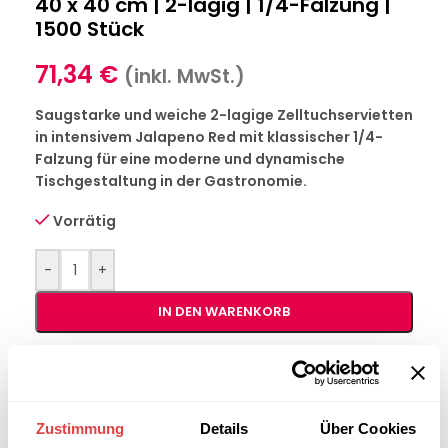
40 x 40 cm | 2-lagig | 1/4-Falzung |
1500 Stück
71,34
€
(inkl. MwSt.)
Saugstarke und weiche 2-lagige Zelltuchservietten
in intensivem Jalapeno Red mit klassischer 1/4-
Falzung für eine moderne und dynamische
Tischgestaltung in der Gastronomie.
Vorrätig
-
+
IN DEN WARENKORB
Interessiert an
B2B-Angebot
größeren
anfordern
Stückzahlen?
Zustimmung
Details
Über Cookies