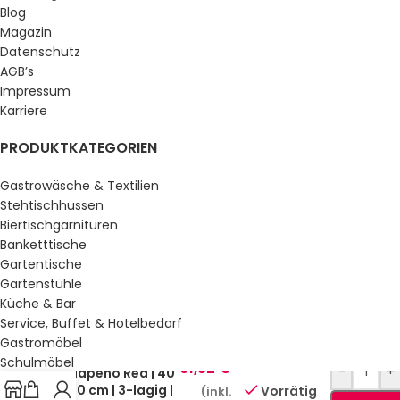
Blog
Magazin
Datenschutz
AGB’s
Impressum
Karriere
PRODUKTKATEGORIEN
Gastrowäsche & Textilien
Stehtischhussen
Biertischgarnituren
Banketttische
Gartentische
Gartenstühle
Küche & Bar
Service, Buffet & Hotelbedarf
Gastromöbel
Zelltuchservietten
Schulmöbel
61,82
€
-
+
Jalapeno Red | 40
Sale %
x 40 cm | 3-lagig |
Vorrätig
(inkl.