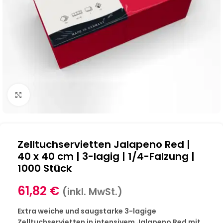
Klick zum Vergrößern
Zelltuchservietten Jalapeno Red |
40 x 40 cm | 3-lagig | 1/4-Falzung |
1000 Stück
61,82
€
(inkl. MwSt.)
Extra weiche und saugstarke 3-lagige
Zelltuchservietten in intensivem Jalapeno Red mit