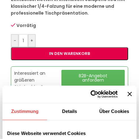
klassischer 1/4-Falzung für eine moderne und
professionelle Tischpräsentation.
Vorrätig
-
+
IN DEN WARENKORB
Interessiert an
B2B-Angebot
größeren
anfordern
Stückzahlen?
Artikelnummer:
228530
Zustimmung
Details
Über Cookies
Kategorie:
Servietten
Teilen:
Diese Webseite verwendet Cookies