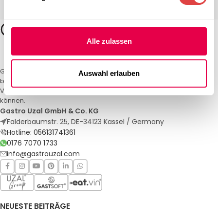
Alle zulassen
Gastro Uzal – Ihr Spezialist für Gastronomiemöbel und -textilien. Wir
Auswahl erlauben
bieten maßgeschneiderte Lösungen für Restaurants, Hotels und
Veranstaltungen. Qualität und Service, auf die Sie sich verlassen
können.
Gastro Uzal GmbH & Co. KG
Falderbaumstr. 25, DE-34123 Kassel / Germany
Hotline: 056131741361
0176 7070 1733
info@gastrouzal.com
NEUESTE BEITRÄGE