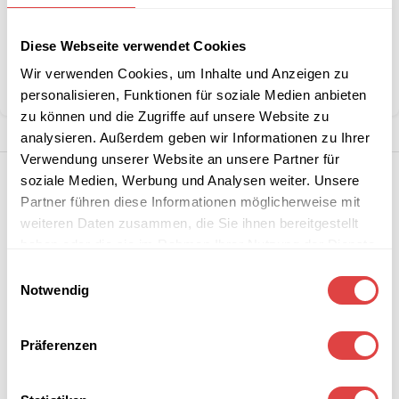
Artikelnummer:
228628
Kategorie:
Servietten
Diese Webseite verwendet Cookies
Marke:
Gastro Uzal
Wir verwenden Cookies, um Inhalte und Anzeigen zu
Teilen:
personalisieren, Funktionen für soziale Medien anbieten
zu können und die Zugriffe auf unsere Website zu
analysieren. Außerdem geben wir Informationen zu Ihrer
Verwendung unserer Website an unsere Partner für
soziale Medien, Werbung und Analysen weiter. Unsere
Partner führen diese Informationen möglicherweise mit
weiteren Daten zusammen, die Sie ihnen bereitgestellt
haben oder die sie im Rahmen Ihrer Nutzung der Dienste
gesammelt haben.
Einwilligungsauswahl
Notwendig
Präferenzen