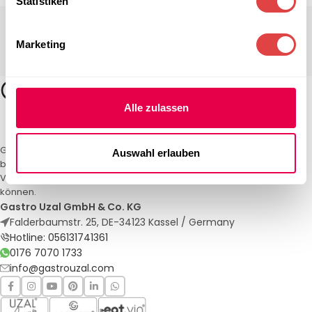
Statistiken
Marketing
Alle zulassen
Gastro Uzal – Ihr Spezialist für Gastronomiemöbel und -textilien. Wir
Auswahl erlauben
bieten maßgeschneiderte Lösungen für Restaurants, Hotels und
Veranstaltungen. Qualität und Service, auf die Sie sich verlassen
können.
Gastro Uzal GmbH & Co. KG
Falderbaumstr. 25, DE-34123 Kassel / Germany
Hotline: 056131741361
0176 7070 1733
info@gastrouzal.com