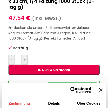
x 33 cm, 1/4 Falzung 1000 Stück (3-
lagig)
47,54
€
(inkl. MwSt.)
Entdecken Sie unsere Zelltuchservietten Jalapeno
Red im Format 33x33cm mit 3 Lagen, 1/4 Falzung,
1000 Stück (3-lagig). Perfekt für jeden Anlass!
Vorrätig
-
+
IN DEN WARENKORB
Interessiert an
B2B-Angebot
größeren
anfordern
Stückzahlen?
Zustimmung
Details
Über Cookies