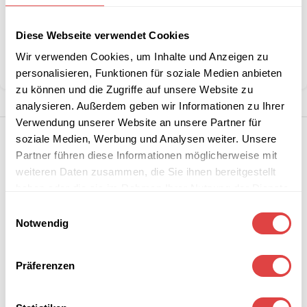
Artikelnummer:
228633
Kategorie:
Servietten
Diese Webseite verwendet Cookies
Marke:
Gastro Uzal
Wir verwenden Cookies, um Inhalte und Anzeigen zu
Teilen:
personalisieren, Funktionen für soziale Medien anbieten
zu können und die Zugriffe auf unsere Website zu
analysieren. Außerdem geben wir Informationen zu Ihrer
Verwendung unserer Website an unsere Partner für
soziale Medien, Werbung und Analysen weiter. Unsere
Partner führen diese Informationen möglicherweise mit
weiteren Daten zusammen, die Sie ihnen bereitgestellt
haben oder die sie im Rahmen Ihrer Nutzung der Dienste
gesammelt haben.
Einwilligungsauswahl
Notwendig
Präferenzen