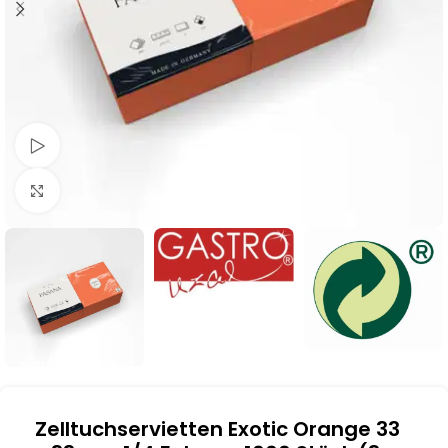
Schau Video
Klick zum Vergrößern
Zelltuchservietten Exotic Orange 33