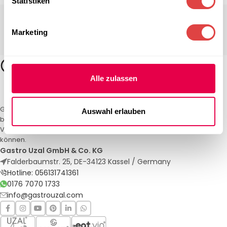
Statistiken
Marketing
Alle zulassen
Gastro Uzal – Ihr Spezialist für Gastronomiemöbel und -textilien. Wir
Auswahl erlauben
bieten maßgeschneiderte Lösungen für Restaurants, Hotels und
Veranstaltungen. Qualität und Service, auf die Sie sich verlassen
können.
Gastro Uzal GmbH & Co. KG
Falderbaumstr. 25, DE-34123 Kassel / Germany
Hotline: 056131741361
0176 7070 1733
info@gastrouzal.com