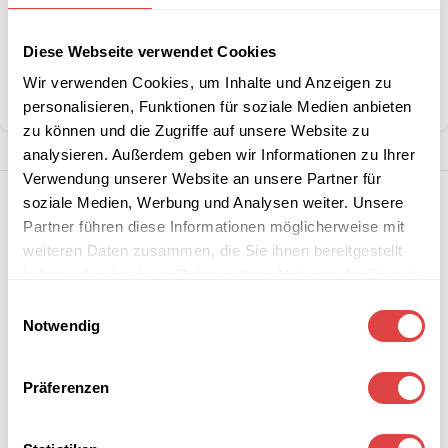
Artikelnummer:
228597
Kategorie:
Servietten
Diese Webseite verwendet Cookies
Marke:
Gastro Uzal
Wir verwenden Cookies, um Inhalte und Anzeigen zu
Teilen:
personalisieren, Funktionen für soziale Medien anbieten
zu können und die Zugriffe auf unsere Website zu
analysieren. Außerdem geben wir Informationen zu Ihrer
Verwendung unserer Website an unsere Partner für
soziale Medien, Werbung und Analysen weiter. Unsere
Partner führen diese Informationen möglicherweise mit
weiteren Daten zusammen, die Sie ihnen bereitgestellt
haben oder die sie im Rahmen Ihrer Nutzung der Dienste
gesammelt haben.
Einwilligungsauswahl
Notwendig
Präferenzen