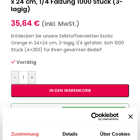
x 24 cm, 1/4 Falzung 1000 Stück (3-
lagig)
35,64
€
(inkl. MwSt.)
Entdecken Sie unsere Zellstoffservietten Exotic
Orange in 24×24 cm, 3-lagig, 1/4 gefaltet. Sich 1000
Stück (4×250) für Ihren gesamten Bedarf.
Vorrätig
-
+
IN DEN WARENKORB
Interessiert an
B2B-Angebot
größeren
anfordern
Stückzahlen?
Zustimmung
Details
Über Cookies