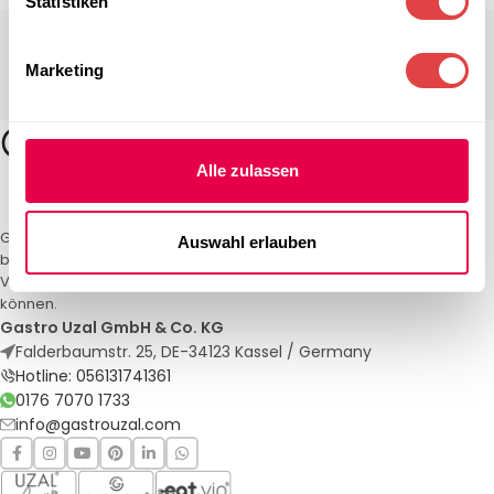
Statistiken
Marketing
Alle zulassen
Gastro Uzal – Ihr Spezialist für Gastronomiemöbel und -textilien. Wir
Auswahl erlauben
bieten maßgeschneiderte Lösungen für Restaurants, Hotels und
Veranstaltungen. Qualität und Service, auf die Sie sich verlassen
können.
Gastro Uzal GmbH & Co. KG
Falderbaumstr. 25, DE-34123 Kassel / Germany
Hotline: 056131741361
0176 7070 1733
info@gastrouzal.com