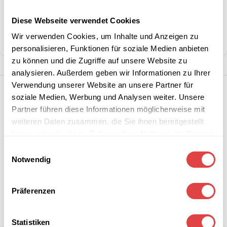
Artikelnummer:
228584
Diese Webseite verwendet Cookies
Kategorie:
Servietten
Wir verwenden Cookies, um Inhalte und Anzeigen zu
Teilen:
personalisieren, Funktionen für soziale Medien anbieten
zu können und die Zugriffe auf unsere Website zu
analysieren. Außerdem geben wir Informationen zu Ihrer
Verwendung unserer Website an unsere Partner für
soziale Medien, Werbung und Analysen weiter. Unsere
Partner führen diese Informationen möglicherweise mit
weiteren Daten zusammen, die Sie ihnen bereitgestellt
haben oder die sie im Rahmen Ihrer Nutzung der Dienste
gesammelt haben.
Einwilligungsauswahl
Notwendig
Präferenzen
Statistiken