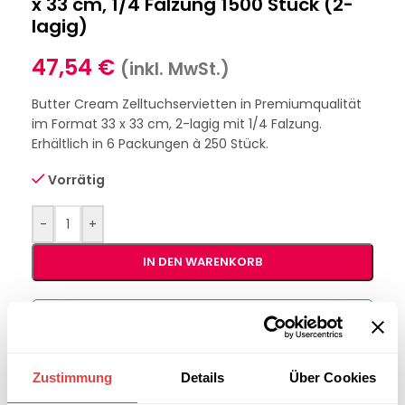
x 33 cm, 1/4 Falzung 1500 Stück (2-
lagig)
47,54
€
(inkl. MwSt.)
Butter Cream Zelltuchservietten in Premiumqualität
im Format 33 x 33 cm, 2-lagig mit 1/4 Falzung.
Erhältlich in 6 Packungen à 250 Stück.
Vorrätig
-
+
IN DEN WARENKORB
Interessiert an
B2B-Angebot
größeren
anfordern
Stückzahlen?
Zustimmung
Details
Über Cookies