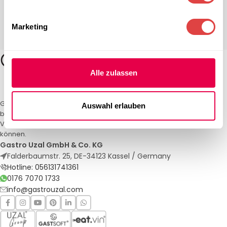
Marketing
Alle zulassen
Gastro Uzal – Ihr Spezialist für Gastronomiemöbel und -textilien. Wir
Auswahl erlauben
bieten maßgeschneiderte Lösungen für Restaurants, Hotels und
Veranstaltungen. Qualität und Service, auf die Sie sich verlassen
können.
Gastro Uzal GmbH & Co. KG
Falderbaumstr. 25, DE-34123 Kassel / Germany
Hotline: 056131741361
0176 7070 1733
info@gastrouzal.com