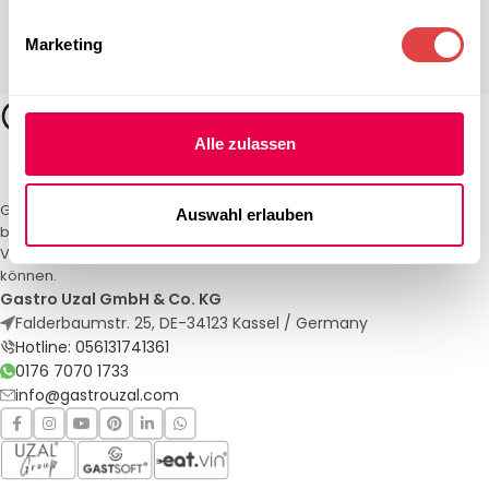
Marketing
Alle zulassen
Gastro Uzal – Ihr Spezialist für Gastronomiemöbel und -textilien. Wir
Auswahl erlauben
bieten maßgeschneiderte Lösungen für Restaurants, Hotels und
Veranstaltungen. Qualität und Service, auf die Sie sich verlassen
können.
Gastro Uzal GmbH & Co. KG
Falderbaumstr. 25, DE-34123 Kassel / Germany
Hotline: 056131741361
0176 7070 1733
info@gastrouzal.com