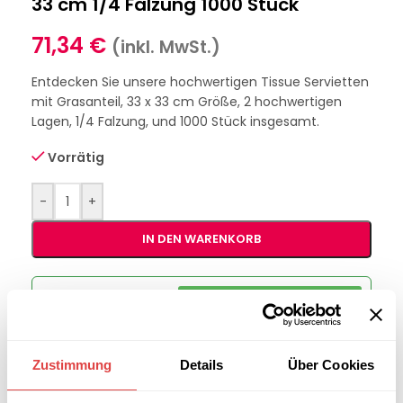
33 cm 1/4 Falzung 1000 Stück
71,34
€
(inkl. MwSt.)
Entdecken Sie unsere hochwertigen Tissue Servietten
mit Grasanteil, 33 x 33 cm Größe, 2 hochwertigen
Lagen, 1/4 Falzung, und 1000 Stück insgesamt.
Vorrätig
-
+
IN DEN WARENKORB
Interessiert an
B2B-Angebot
größeren
anfordern
Stückzahlen?
Zustimmung
Details
Über Cookies
Artikelnummer:
229660