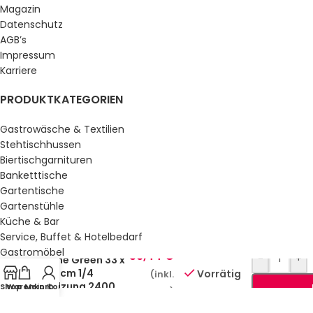
Magazin
Datenschutz
AGB’s
Impressum
Karriere
PRODUKTKATEGORIEN
Gastrowäsche & Textilien
Stehtischhussen
Biertischgarnituren
Banketttische
Gartentische
Gartenstühle
Küche & Bar
Service, Buffet & Hotelbedarf
Prägeservietten
Gastromöbel
59,44
€
-
+
Lime Green 33 x
Schulmöbel
33 cm 1/4
Vorrätig
(inkl.
Sale %
Falzung 2400
Shop
Warenkorb
Mein Konto
MwSt.)
Stück
GESETZLICHE INFORMATIONEN