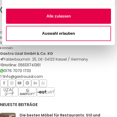
Alle zulassen
Gastro Uzal – Ihr Spezialist für Gastronomiemöbel und -textilien. Wir
Auswahl erlauben
bieten maßgeschneiderte Lösungen für Restaurants, Hotels und
Veranstaltungen. Qualität und Service, auf die Sie sich verlassen
können.
Gastro Uzal GmbH & Co. KG
Falderbaumstr. 25, DE-34123 Kassel / Germany
Hotline: 056131741361
0176 7070 1733
info@gastrouzal.com
NEUESTE BEITRÄGE
Die besten Möbel für Restaurants: Stil und