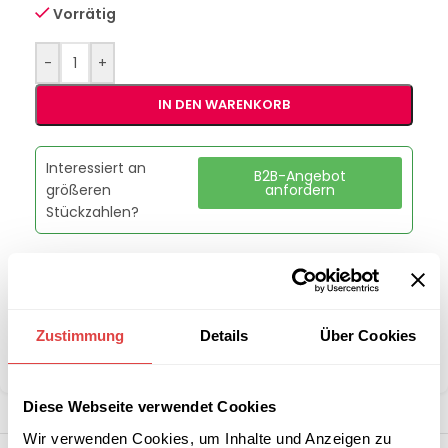
Vorrätig
-
+
IN DEN WARENKORB
Interessiert an
B2B-Angebot
größeren
anfordern
Stückzahlen?
Artikelnummer:
228656
Kategorie:
Servietten
Marke:
Gastro Uzal
Zustimmung
Details
Über Cookies
Teilen:
Diese Webseite verwendet Cookies
Wir verwenden Cookies, um Inhalte und Anzeigen zu