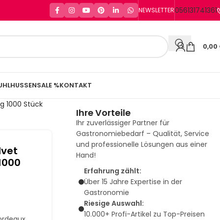
056131741361
NEWSLETTER
0,00
UHLHUSSEN
SALE %
KONTAKT
ng 1000 Stück
Ihre Vorteile
Ihr zuverlässiger Partner für
Gastronomiebedarf – Qualität, Service
und professionelle Lösungen aus einer
lvet
Hand!
1000
Erfahrung zählt:
Über 15 Jahre Expertise in der
Gastronomie
Riesige Auswahl:
10.000+ Profi-Artikel zu Top-Preisen
Bordeaux