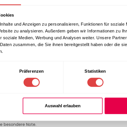
Teilen:
Cookies
nhalte und Anzeigen zu personalisieren, Funktionen für soziale
Website zu analysieren. Außerdem geben wir Informationen zu I
ERUNG & RÜCKGABE
ZAHLUNGSARTEN
r soziale Medien, Werbung und Analysen weiter. Unsere Partner
 Daten zusammen, die Sie ihnen bereitgestellt haben oder die s
4 x 24 cm 1/4 Falzung 1000 Stück (3-
n.
 in der Größe 24 x 24 cm und mit einer 1/4 Falzung. Jede Serviet
mittelt.
Präferenzen
Statistiken
Auswahl erlauben
en)
 Restaurants, Hotels, Catering-Events und auch für den tägliche
ne besondere Note.