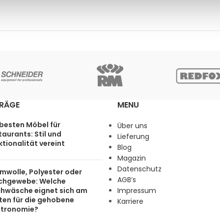
TRÄGE
MENU
 besten Möbel für
Über uns
aurants: Stil und
Lieferung
tionalität vereint
Blog
Magazin
Datenschutz
mwolle, Polyester oder
AGB’s
chgewebe: Welche
chwäsche eignet sich am
Impressum
ten für die gehobene
Karriere
tronomie?