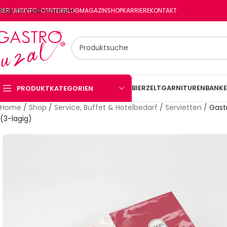
Skip to main content
BER UNS
INFO-CENTER
BLOG
MAGAZIN
SHOP
KARRIERE
KONTAKT
BIERZELTGARNITUREN
BANKE
PRODUKTKATEGORIEN
Home
/
Shop
/
Service, Buffet & Hotelbedarf
/
Servietten
/
Gast
(3-lagig)