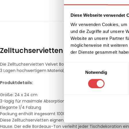
Diese Webseite verwendet 
Wir verwenden Cookies, um I
und die Zugriffe auf unsere 
BESCHREIBUNG
LIEF
Website an unsere Partner fü
möglicherweise mit weiteren
Zelltuchservietten Velvet Bordeaux 2
der Dienste gesammelt habe
Die Zelltuchservietten Velvet Bordeaux sind luxuriöse Servietten
Einwilligungsauswahl
3 Lagen hochwertigem Material, das ein angenehmes Gefühl ver
Notwendig
Produktdetails:
Größe: 24 x 24 cm
3-lagig für maximale Absorption
Elegante 1/4 Falzung
Packung enthält insgesamt 1000 Stück (250 Stück x 4 Packung
Diese Zelltuchservietten eignen sich perfekt für den Einsatz in
Hause. Der edle Bordeaux-Ton verleiht jeder Tischdekoration ei