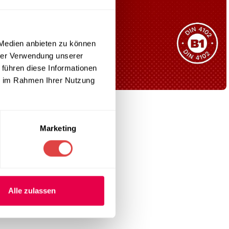
Sie haben nicht das passende
Produkt gefunden?
Wir helfen Ihnen gerne weiter!
 Medien anbieten zu können
hrer Verwendung unserer
 führen diese Informationen
ie im Rahmen Ihrer Nutzung
lagig)
B1 Zertifiziert
te besteht aus
Schwer entflammbar
Marketing
produkten
Kollektion ansehen
Alle zulassen
n Gebrauch zu