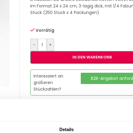
im Format 24 x 24 cm, 3-lagig dick, mit 1/4 Falzu
Stück (250 Stück x 4 Packungen)
Vorrätig
-
+
IN DEN WARENKORB
Interessiert an
B2B-Angebot anfor
größeren
Stückzahlen?
Artikelnummer:
G228599
Kategorie:
Servietten
Marke:
Gastro Uzal
Details