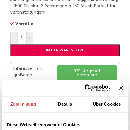
– 1500 Stück in 6 Packungen à 250 Stück. Perfekt für
Veranstaltungen!
Vorrätig
-
+
IN DEN WARENKORB
Interessiert an
B2B-Angebot
größeren
anfordern
Stückzahlen?
Artikelnummer:
G228585
Zustimmung
Details
Über Cookies
Kategorie:
Servietten
Teilen:
Diese Webseite verwendet Cookies