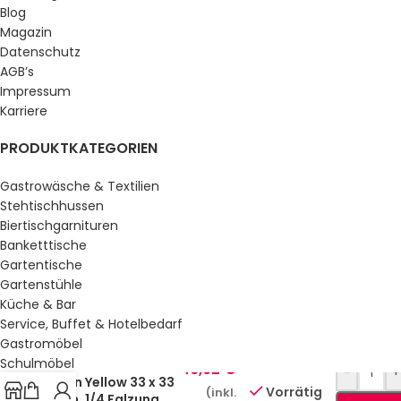
Blog
Magazin
Datenschutz
AGB’s
Impressum
Karriere
PRODUKTKATEGORIEN
Gastrowäsche & Textilien
Stehtischhussen
Biertischgarnituren
Banketttische
Gartentische
Gartenstühle
Küche & Bar
Service, Buffet & Hotelbedarf
Gastromöbel
Gastro Uzal
Schulmöbel
Zelltuchservietten
49,92
€
-
+
Sun Yellow 33 x 33
Sale %
Vorrätig
(inkl.
cm, 1/4 Falzung