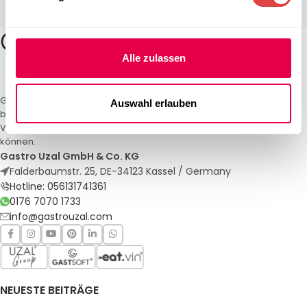
Alle zulassen
Gastro Uzal – Ihr Spezialist für Gastronomiemöbel und -textilien. Wir
Auswahl erlauben
bieten maßgeschneiderte Lösungen für Restaurants, Hotels und
Veranstaltungen. Qualität und Service, auf die Sie sich verlassen
können.
Gastro Uzal GmbH & Co. KG
Falderbaumstr. 25, DE-34123 Kassel / Germany
Hotline: 056131741361
0176 7070 1733
info@gastrouzal.com
NEUESTE BEITRÄGE