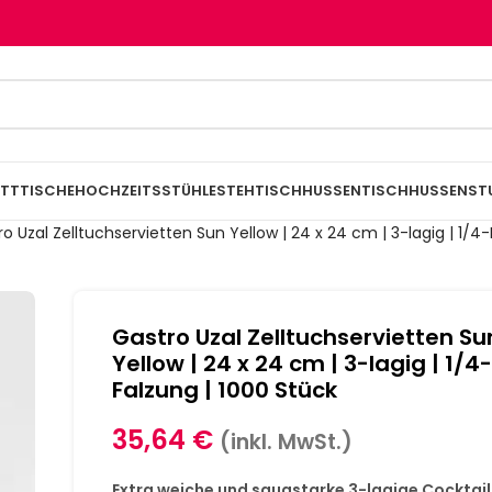
TTTISCHE
HOCHZEITSSTÜHLE
STEHTISCHHUSSEN
TISCHHUSSEN
ST
o Uzal Zelltuchservietten Sun Yellow | 24 x 24 cm | 3-lagig | 1/4-
Gastro Uzal Zelltuchservietten Su
Yellow | 24 x 24 cm | 3-lagig | 1/4
Falzung | 1000 Stück
35,64
€
(inkl. MwSt.)
Extra weiche und saugstarke 3-lagige Cocktail