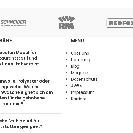
TRÄGE
MENU
 besten Möbel für
Über uns
aurants: Stil und
Lieferung
tionalität vereint
Blog
Magazin
Datenschutz
mwolle, Polyester oder
AGB’s
chgewebe: Welche
chwäsche eignet sich am
Impressum
ten für die gehobene
Karriere
tronomie?
he Stühle sind für
tstätten geeignet?