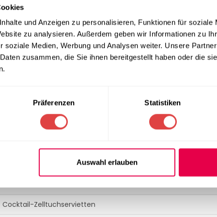
cheidendes Detail für das Gästeerlebnis. Die 3-lagige Struktur sor
Cookies
weichen bei kalten Getränken, Cocktails oder kleinen Snacks. Da
nhalte und Anzeigen zu personalisieren, Funktionen für soziale
diese Servietten perfekt als Unterlage für Gläser, Kaffeespezia
Website zu analysieren. Außerdem geben wir Informationen zu I
s die Servietten formstabil bleiben und durchgehend für ein gep
r soziale Medien, Werbung und Analysen weiter. Unsere Partner
 Daten zusammen, die Sie ihnen bereitgestellt haben oder die s
essionelle Anwender
n.
 ein kalkulierbarer Vorrat an hochwertigen Servietten entscheide
bei gleichbleibend hoher Qualität garantiert. Die 3-lagige Bescha
Präferenzen
Statistiken
erbrauch pro Gast im Vergleich zu dünneren Varianten effektiv re
Ihren Serviceprozess zu optimieren und gleichzeitig ein moderne
Auswahl erlauben
SPEZIFIKATION
Cocktail-Zelltuchservietten