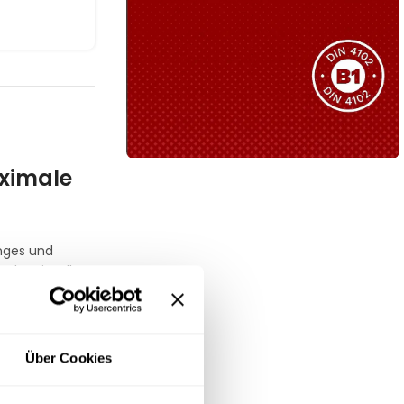
Sie haben nicht das passende
Produkt gefunden?
Wir helfen Ihnen gerne weiter!
aximale
B1 Zertifiziert
Schwer entflammbar
produkten
nges und
Kollektion ansehen
sche visuelle
ts-Zellstoff
,
nen
Über Cookies