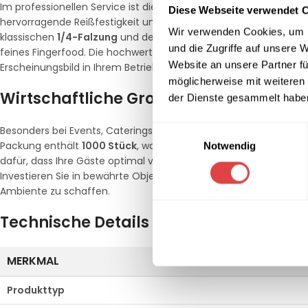
Im professionellen Service ist die Qualität der Serviette ein ents
Diese Webseite verwendet 
hervorragende Reißfestigkeit und verhindert das schnelle Durch
Wir verwenden Cookies, um I
klassischen
1/4-Falzung
und des handlichen Formats eignen sich 
und die Zugriffe auf unsere 
feines Fingerfood. Die hochwertige Verarbeitung garantiert, das
Website an unsere Partner fü
Erscheinungsbild in Ihrem Betrieb sorgen.
möglicherweise mit weiteren
Wirtschaftliche Großpackung für prof
der Dienste gesammelt habe
Einwilligungsauswahl
Besonders bei Events, Caterings oder im täglichen Barbetrieb ist
Packung enthält
1000 Stück
, was eine hohe Wirtschaftlichkeit 
Notwendig
dafür, dass Ihre Gäste optimal versorgt sind, was den Materialv
Investieren Sie in bewährte Objektqualität von Gastro Uzal, um 
Ambiente zu schaffen.
Technische Details
MERKMAL
Produkttyp