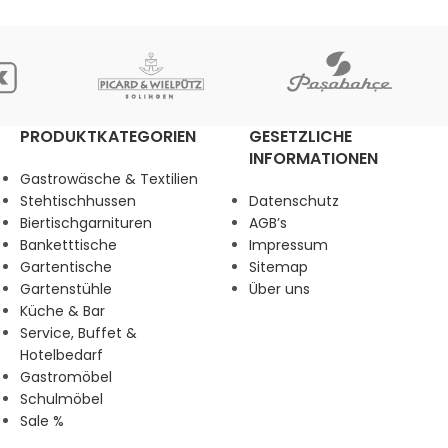
PRODUKTKATEGORIEN
GESETZLICHE
INFORMATIONEN
Gastrowäsche & Textilien
Stehtischhussen
Datenschutz
Biertischgarnituren
AGB’s
Banketttische
Impressum
Gartentische
Sitemap
Gartenstühle
Über uns
Küche & Bar
Service, Buffet &
Hotelbedarf
Gastromöbel
Schulmöbel
Sale %