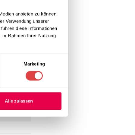
gt für eine
nk der
 Medien anbieten zu können
litäten oder
hrer Verwendung unserer
flegtes
 führen diese Informationen
ie im Rahmen Ihrer Nutzung
nd. Diese
ffenheit sorgt
Marketing
duziert.
s, sonniges
Alle zulassen