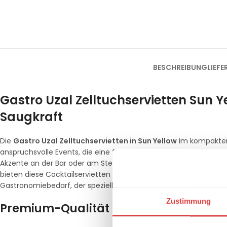
BESCHREIBUNG
LIEF
Gastro Uzal Zelltuchservietten Sun
Saugkraft
Die
Gastro Uzal Zelltuchservietten in Sun Yellow
im kompakten 
anspruchsvolle Events, die eine freundliche und belebende Atm
Akzente an der Bar oder am Stehtisch und sorgt für ein einlad
bieten diese Cocktailservietten eine überlegene Saugfähigkeit 
Gastronomiebedarf, der speziell für die funktionalen und ästhe
Zustimmung
Premium-Qualität für Bar und Lounge