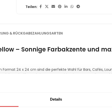
Teilen:
ERUNG & RÜCKGABE
ZAHLUNGSARTEN
 Yellow – Sonnige Farbakzente und m
Format 24 x 24 cm sind die perfekte Wahl für Bars, Cafés, Lou
osphäre schaffen möchten. Das strahlende Sonnengelb setzt fri
endes Ambiente. Gefertigt aus hochwertigem,
3-lagigem Qualitä
und eine besonders weiche Haptik. Bei
Gastro Uzal
liefern wir Ih
tischen Anforderungen im B2B-Sektor entwickelt wurde.
Details