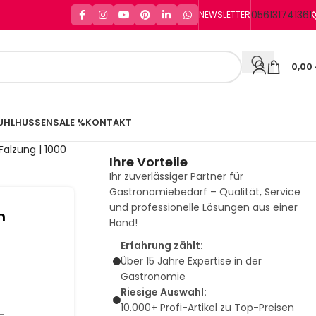
056131741361
NEWSLETTER
0,00
UHLHUSSEN
SALE %
KONTAKT
Falzung | 1000
Ihre Vorteile
Ihr zuverlässiger Partner für
Gastronomiebedarf – Qualität, Service
und professionelle Lösungen aus einer
n
Hand!
-
Erfahrung zählt:
Über 15 Jahre Expertise in der
Gastronomie
Riesige Auswahl:
10.000+ Profi-Artikel zu Top-Preisen
-