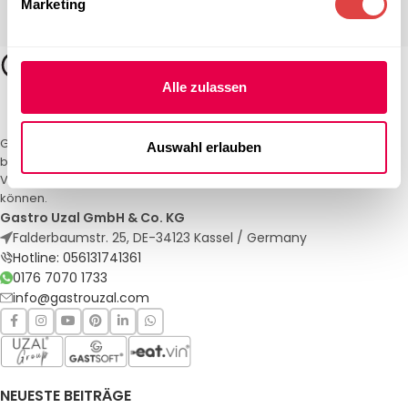
Marketing
Alle zulassen
Gastro Uzal – Ihr Spezialist für Gastronomiemöbel und -textilien. Wir
Auswahl erlauben
bieten maßgeschneiderte Lösungen für Restaurants, Hotels und
Veranstaltungen. Qualität und Service, auf die Sie sich verlassen
können.
Gastro Uzal GmbH & Co. KG
Falderbaumstr. 25, DE-34123 Kassel / Germany
Hotline: 056131741361
0176 7070 1733
info@gastrouzal.com
NEUESTE BEITRÄGE