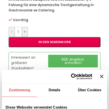
Falzung für eine dynamische Tischgestaltung in
Gastronomie ve Catering.
Vorrätig
-
+
IN DEN WARENKORB
Interessiert an
B2B-Angebot
größeren
anfordern
Stückzahlen?
Artikelnummer:
G228523
Zustimmung
Details
Über Cookies
Kategorie:
Servietten
Marke:
Gastro Uzal
Teilen:
Diese Webseite verwendet Cookies