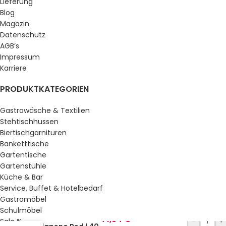
Lieferung
Blog
Magazin
Datenschutz
AGB’s
Impressum
Karriere
PRODUKTKATEGORIEN
Gastrowäsche & Textilien
Stehtischhussen
Biertischgarnituren
Banketttische
Gartentische
Gartenstühle
Küche & Bar
Service, Buffet & Hotelbedarf
Gastromöbel
Gastro Uzal
Schulmöbel
Zelltuchservietten
71,34
€
-
+
Sale %