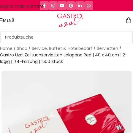
Skip to main content
MENÜ
Home
/
Shop
/
Service, Buffet & Hotelbedarf
/
Servietten
/
Gastro Uzal Zelltuchservietten Jalapeno Red | 40 x 40 cm | 2-
lagig | 1/4-Falzung | 1500 Stück