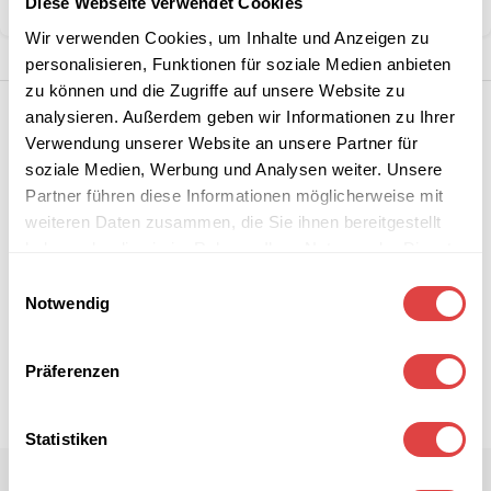
Diese Webseite verwendet Cookies
Teilen:
Wir verwenden Cookies, um Inhalte und Anzeigen zu
personalisieren, Funktionen für soziale Medien anbieten
zu können und die Zugriffe auf unsere Website zu
analysieren. Außerdem geben wir Informationen zu Ihrer
Verwendung unserer Website an unsere Partner für
soziale Medien, Werbung und Analysen weiter. Unsere
Partner führen diese Informationen möglicherweise mit
weiteren Daten zusammen, die Sie ihnen bereitgestellt
haben oder die sie im Rahmen Ihrer Nutzung der Dienste
gesammelt haben.
Einwilligungsauswahl
Notwendig
Präferenzen
Statistiken