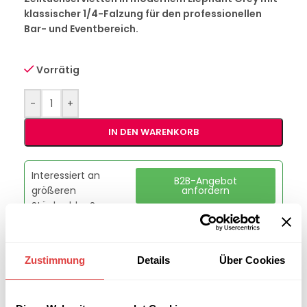
klassischer 1/4-Falzung für den professionellen
Bar- und Eventbereich.
Vorrätig
-
+
IN DEN WARENKORB
Interessiert an
B2B-Angebot
größeren
anfordern
Stückzahlen?
Artikelnummer:
G228602
Zustimmung
Details
Über Cookies
Kategorie:
Servietten
Marke:
Gastro Uzal