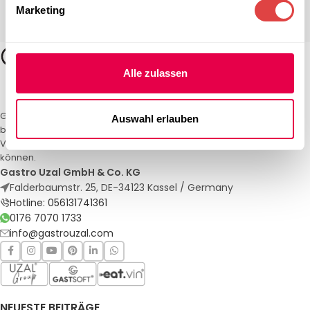
Marketing
Alle zulassen
Gastro Uzal – Ihr Spezialist für Gastronomiemöbel und -textilien. Wir
Auswahl erlauben
bieten maßgeschneiderte Lösungen für Restaurants, Hotels und
Veranstaltungen. Qualität und Service, auf die Sie sich verlassen
können.
Gastro Uzal GmbH & Co. KG
Falderbaumstr. 25, DE-34123 Kassel / Germany
Hotline: 056131741361
0176 7070 1733
info@gastrouzal.com
NEUESTE BEITRÄGE