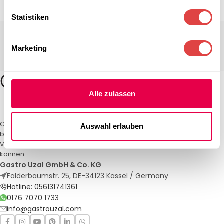
Statistiken
Marketing
Alle zulassen
Gastro Uzal – Ihr Spezialist für Gastronomiemöbel und -textilien. Wir
Auswahl erlauben
bieten maßgeschneiderte Lösungen für Restaurants, Hotels und
Veranstaltungen. Qualität und Service, auf die Sie sich verlassen
können.
Gastro Uzal GmbH & Co. KG
Falderbaumstr. 25, DE-34123 Kassel / Germany
Hotline: 056131741361
0176 7070 1733
info@gastrouzal.com