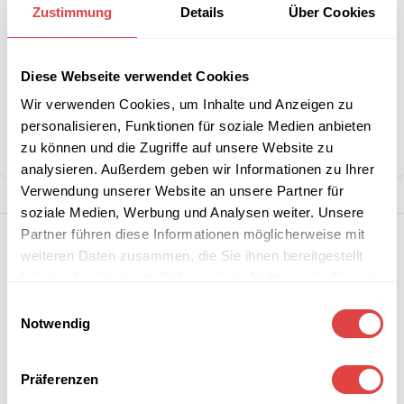
Zustimmung
Details
Über Cookies
Stückzahlen?
Diese Webseite verwendet Cookies
Artikelnummer:
G228584
Kategorie:
Servietten
Wir verwenden Cookies, um Inhalte und Anzeigen zu
Marke:
Gastro Uzal
personalisieren, Funktionen für soziale Medien anbieten
zu können und die Zugriffe auf unsere Website zu
Teilen:
analysieren. Außerdem geben wir Informationen zu Ihrer
Verwendung unserer Website an unsere Partner für
soziale Medien, Werbung und Analysen weiter. Unsere
Partner führen diese Informationen möglicherweise mit
weiteren Daten zusammen, die Sie ihnen bereitgestellt
haben oder die sie im Rahmen Ihrer Nutzung der Dienste
gesammelt haben.
Einwilligungsauswahl
Notwendig
Präferenzen