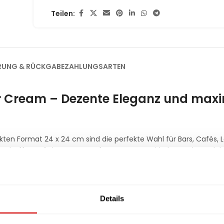
Teilen:
ERUNG & RÜCKGABE
ZAHLUNGSARTEN
ter Cream – Dezente Eleganz und max
en Format 24 x 24 cm sind die perfekte Wahl für Bars, Cafés,
e schaffen möchten. Der sanfte Cremeton wirkt besonders edel u
ertigt aus hochwertigem,
3-lagigem Qualitäts-Zellstoff
, biete
nders weiche Haptik. Bei
Gastro Uzal
liefern wir Ihnen Gastrono
m B2B-Sektor entwickelt wurde.
Details
ounge-Bereich