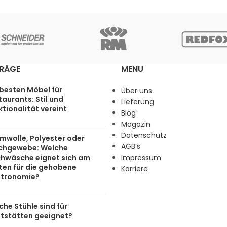
TRÄGE
MENU
 besten Möbel für
Über uns
aurants: Stil und
Lieferung
tionalität vereint
Blog
Magazin
Datenschutz
mwolle, Polyester oder
AGB’s
chgewebe: Welche
chwäsche eignet sich am
Impressum
ten für die gehobene
Karriere
tronomie?
he Stühle sind für
tstätten geeignet?