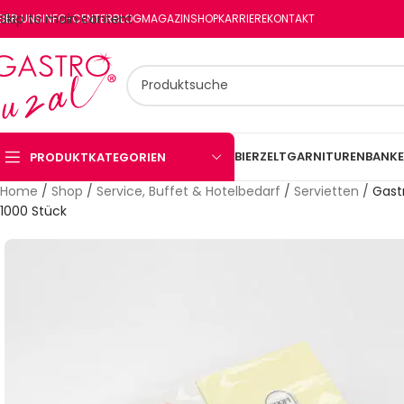
Skip to main content
BER UNS
INFO-CENTER
BLOG
MAGAZIN
SHOP
KARRIERE
KONTAKT
BIERZELTGARNITUREN
BANKE
PRODUKTKATEGORIEN
Home
/
Shop
/
Service, Buffet & Hotelbedarf
/
Servietten
/
Gastr
1000 Stück