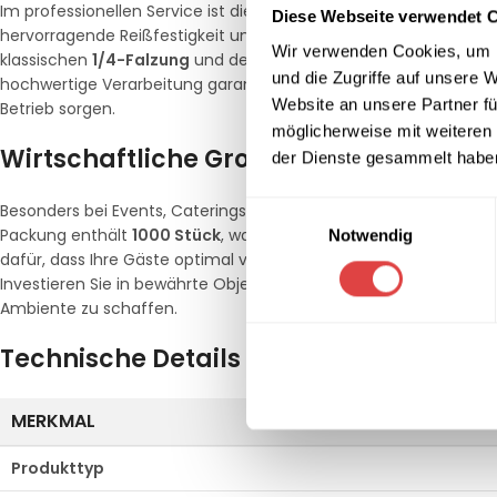
Im professionellen Service ist die Qualität der Serviette ein ents
Diese Webseite verwendet 
hervorragende Reißfestigkeit und verhindert das schnelle Durch
Wir verwenden Cookies, um I
klassischen
1/4-Falzung
und des handlichen Formats eignen sich 
und die Zugriffe auf unsere 
hochwertige Verarbeitung garantiert, dass die Servietten forms
Website an unsere Partner fü
Betrieb sorgen.
möglicherweise mit weiteren
Wirtschaftliche Großpackung für prof
der Dienste gesammelt habe
Einwilligungsauswahl
Besonders bei Events, Caterings oder im täglichen Barbetrieb ist
Packung enthält
1000 Stück
, was eine hohe Wirtschaftlichkeit 
Notwendig
dafür, dass Ihre Gäste optimal versorgt sind, was den Materialve
Investieren Sie in bewährte Objektqualität von Gastro Uzal, um I
Ambiente zu schaffen.
Technische Details
MERKMAL
Produkttyp