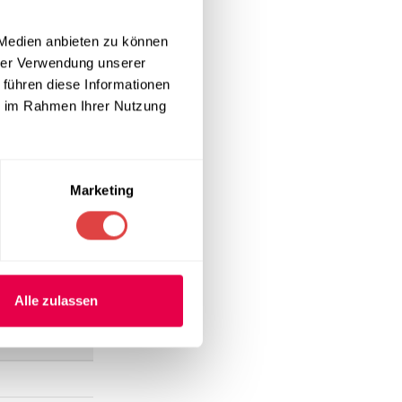
gt für eine
n. Dank der
 Medien anbieten zu können
ingerfood. Die
hrer Verwendung unserer
ld in Ihrem
 führen diese Informationen
ie im Rahmen Ihrer Nutzung
nd. Diese
ffenheit sorgt
Marketing
eduziert.
nladendes
Alle zulassen