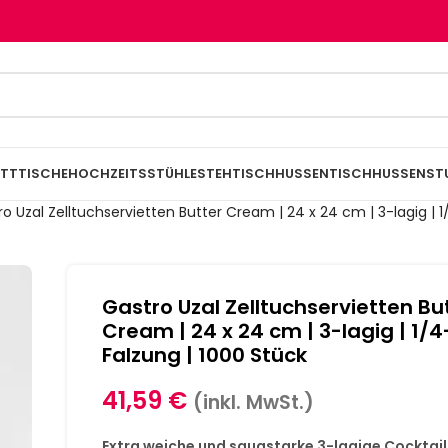
TTTISCHE
HOCHZEITSSTÜHLE
STEHTISCHHUSSEN
TISCHHUSSEN
ST
o Uzal Zelltuchservietten Butter Cream | 24 x 24 cm | 3-lagig | 1
Gastro Uzal Zelltuchservietten Bu
Cream | 24 x 24 cm | 3-lagig | 1/4
Falzung | 1000 Stück
41,59
€
(inkl. MwSt.)
Extra weiche und saugstarke 3-lagige Cocktail