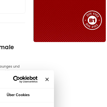
Sie haben nicht das passende
Produkt gefunden?
Wir helfen Ihnen gerne weiter!
imale
B1 Zertifiziert
Schwer entflammbar
produkten
 Lounges und
Kollektion ansehen
nd lässt sich
n diese
miebedarf, der
Über Cookies