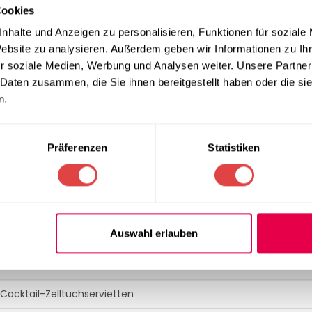
cheidendes Detail für das Gästeerlebnis. Die 3-lagige Struktur sor
Cookies
weichen bei kalten Getränken, Cocktails oder Kaffeespezialitäte
nhalte und Anzeigen zu personalisieren, Funktionen für soziale
diese Servietten perfekt als Unterlage für Gläser oder feines F
Website zu analysieren. Außerdem geben wir Informationen zu I
tabil bleiben und durchgehend für ein gepflegtes Erscheinungsbi
r soziale Medien, Werbung und Analysen weiter. Unsere Partner
 Daten zusammen, die Sie ihnen bereitgestellt haben oder die s
essionelle Anwender
n.
 ein kalkulierbarer Vorrat an hochwertigen Servietten entscheide
bei gleichbleibend hoher Qualität garantiert. Die 3-lagige Bescha
Präferenzen
Statistiken
rbrauch pro Gast im Vergleich zu einlagigen Varianten effektiv r
hren Serviceprozess zu optimieren und gleichzeitig ein edles, ei
Auswahl erlauben
SPEZIFIKATION
Cocktail-Zelltuchservietten