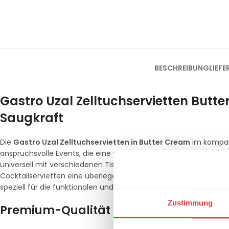
BESCHREIBUNG
LIEF
Gastro Uzal Zelltuchservietten But
Saugkraft
Die
Gastro Uzal Zelltuchservietten in Butter Cream
im kompakt
anspruchsvolle Events, die eine stilvolle und warme Atmosphär
universell mit verschiedenen Tischkonzepten kombinieren. Gef
Cocktailservietten eine überlegene Saugfähigkeit und eine beso
speziell für die funktionalen und ästhetischen Anforderungen i
Zustimmung
Premium-Qualität für den Bar- und L