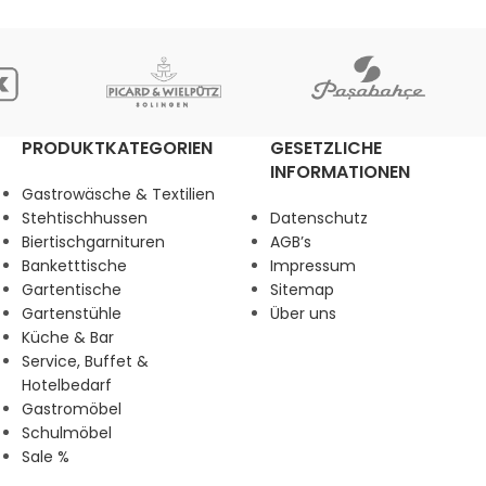
PRODUKTKATEGORIEN
GESETZLICHE
INFORMATIONEN
Gastrowäsche & Textilien
Stehtischhussen
Datenschutz
Biertischgarnituren
AGB’s
Banketttische
Impressum
Gartentische
Sitemap
Gartenstühle
Über uns
Küche & Bar
Service, Buffet &
Hotelbedarf
Gastromöbel
Schulmöbel
Sale %