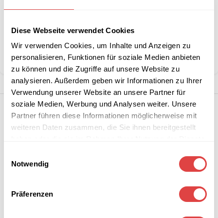
Artikelnummer:
G228610
Diese Webseite verwendet Cookies
Kategorie:
Servietten
Marke:
Gastro Uzal
Wir verwenden Cookies, um Inhalte und Anzeigen zu
personalisieren, Funktionen für soziale Medien anbieten
Teilen:
zu können und die Zugriffe auf unsere Website zu
analysieren. Außerdem geben wir Informationen zu Ihrer
Verwendung unserer Website an unsere Partner für
soziale Medien, Werbung und Analysen weiter. Unsere
Partner führen diese Informationen möglicherweise mit
weiteren Daten zusammen, die Sie ihnen bereitgestellt
haben oder die sie im Rahmen Ihrer Nutzung der Dienste
gesammelt haben.
Einwilligungsauswahl
Notwendig
Präferenzen