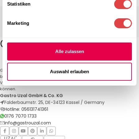
Statistiken
Marketing
Alle zulassen
Gastro Uzal – Ihr Spezialist für Gastronomiemöbel und -textilien. Wir
Auswahl erlauben
bieten maßgeschneiderte Lösungen für Restaurants, Hotels und
Veranstaltungen. Qualität und Service, auf die Sie sich verlassen
können.
Gastro Uzal GmbH & Co. KG
Falderbaumstr. 25, DE-34123 Kassel / Germany
Hotline: 056131741361
0176 7070 1733
info@gastrouzal.com