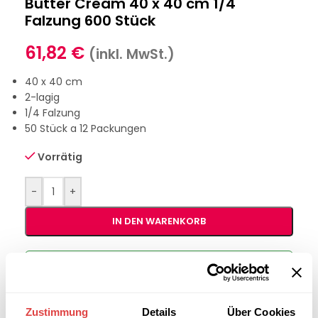
Butter Cream 40 x 40 cm 1/4
Falzung 600 Stück
61,82
€
(inkl. MwSt.)
40 x 40 cm
2-lagig
1/4 Falzung
50 Stück a 12 Packungen
Vorrätig
-
+
IN DEN WARENKORB
Interessiert an
B2B-Angebot
größeren
anfordern
Stückzahlen?
Zustimmung
Details
Über Cookies