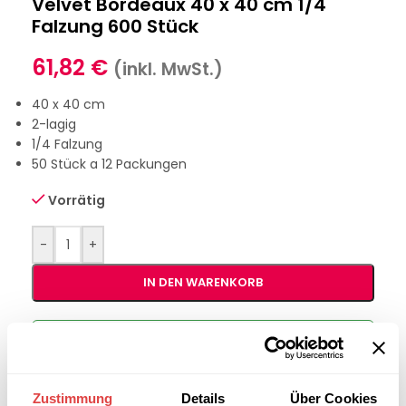
Velvet Bordeaux 40 x 40 cm 1/4
Falzung 600 Stück
61,82
€
(inkl. MwSt.)
40 x 40 cm
2-lagig
1/4 Falzung
50 Stück a 12 Packungen
Vorrätig
-
+
IN DEN WARENKORB
Interessiert an
B2B-Angebot
größeren
anfordern
Stückzahlen?
Zustimmung
Details
Über Cookies