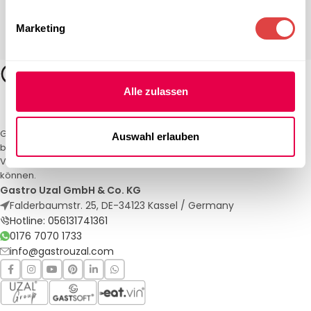
Marketing
Alle zulassen
Gastro Uzal – Ihr Spezialist für Gastronomiemöbel und -textilien. Wir
Auswahl erlauben
bieten maßgeschneiderte Lösungen für Restaurants, Hotels und
Veranstaltungen. Qualität und Service, auf die Sie sich verlassen
können.
Gastro Uzal GmbH & Co. KG
Falderbaumstr. 25, DE-34123 Kassel / Germany
Hotline: 056131741361
0176 7070 1733
info@gastrouzal.com