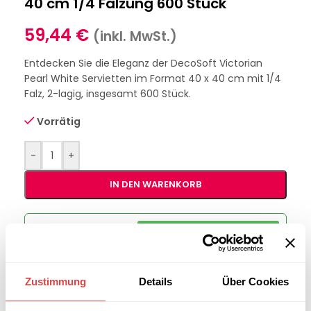
40 cm 1/4 Falzung 600 Stück
59,44
€
(inkl. MwSt.)
Entdecken Sie die Eleganz der DecoSoft Victorian
Pearl White Servietten im Format 40 x 40 cm mit 1/4
Falz, 2-lagig, insgesamt 600 Stück.
Vorrätig
-
+
IN DEN WARENKORB
Interessiert an
B2B-Angebot
größeren
anfordern
Stückzahlen?
Zustimmung
Details
Über Cookies
Artikelnummer:
228609