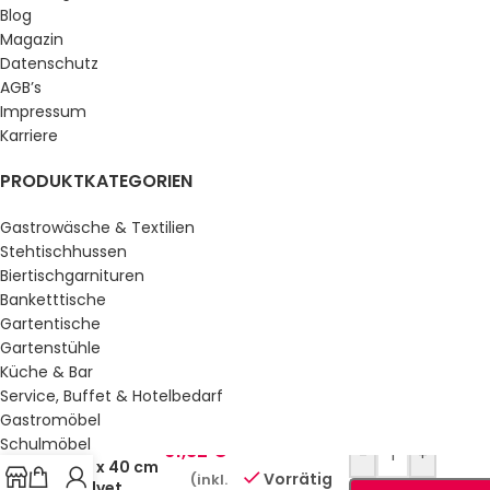
Blog
Magazin
Datenschutz
AGB’s
Impressum
Karriere
PRODUKTKATEGORIEN
Gastrowäsche & Textilien
Stehtischhussen
Biertischgarnituren
Banketttische
Gartentische
Gartenstühle
Küche & Bar
Service, Buffet & Hotelbedarf
DecoSoft
Gastromöbel
Uni
Schulmöbel
Servietten
61,82
€
-
+
40 x 40 cm
Sale %
Vorrätig
(inkl.
Velvet