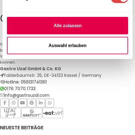
Alle zulassen
Gastro Uzal – Ihr Spezialist für Gastronomiemöbel und -textilien. Wir
Auswahl erlauben
bieten maßgeschneiderte Lösungen für Restaurants, Hotels und
Veranstaltungen. Qualität und Service, auf die Sie sich verlassen
können.
Gastro Uzal GmbH & Co. KG
Falderbaumstr. 25, DE-34123 Kassel / Germany
Hotline: 056131741361
0176 7070 1733
info@gastrouzal.com
NEUESTE BEITRÄGE