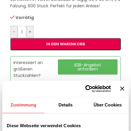
Falzung, 600 Stück. Perfekt für jeden Anlass!
Vorrätig
-
+
IN DEN WARENKORB
Interessiert an
B2B-Angebot
größeren
anfordern
Stückzahlen?
Artikelnummer:
228608
Kategorie:
Servietten
Zustimmung
Details
Über Cookies
Marke:
Gastro Uzal
Teilen:
Diese Webseite verwendet Cookies