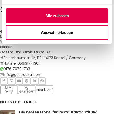
Alle zulassen
Gastro Uzal – Ihr Spezialist für Gastronomiemöbel und -textilien. Wir
Auswahl erlauben
bieten maßgeschneiderte Lösungen für Restaurants, Hotels und
Veranstaltungen. Qualität und Service, auf die Sie sich verlassen
können.
Gastro Uzal GmbH & Co. KG
Falderbaumstr. 25, DE-34123 Kassel / Germany
Hotline: 056131741361
0176 7070 1733
info@gastrouzal.com
NEUESTE BEITRÄGE
Die besten Möbel für Restaurants: Stil und