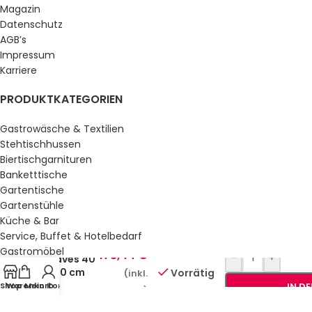
Magazin
Datenschutz
AGB’s
Impressum
Karriere
PRODUKTKATEGORIEN
Gastrowäsche & Textilien
Stehtischhussen
Biertischgarnituren
Banketttische
Gartentische
Gartenstühle
Küche & Bar
Airlaid
Service, Buffet & Hotelbedarf
Servietten
Gastromöbel
178,44
€
-
+
Waves 40
Schulmöbel
x 40 cm
Vorrätig
(inkl.
Sale %
1/4
Shop
Warenkorb
Mein Konto
IN D
MwSt.)
Falzung
GESETZLICHE INFORMATIONEN
500 Stück