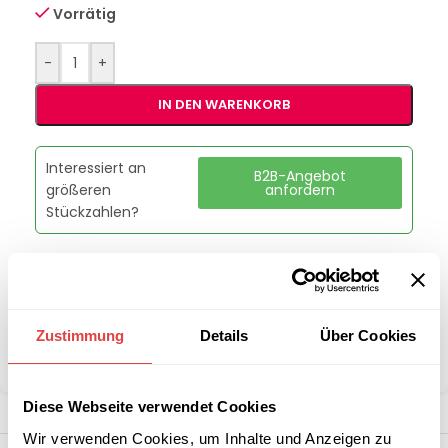
Vorrätig
-
+
IN DEN WARENKORB
Interessiert an
B2B-Angebot
größeren
anfordern
Stückzahlen?
Artikelnummer:
229976
Kategorie:
Servietten
Marke:
Gastro Uzal
Zustimmung
Details
Über Cookies
Teilen:
Diese Webseite verwendet Cookies
Wir verwenden Cookies, um Inhalte und Anzeigen zu