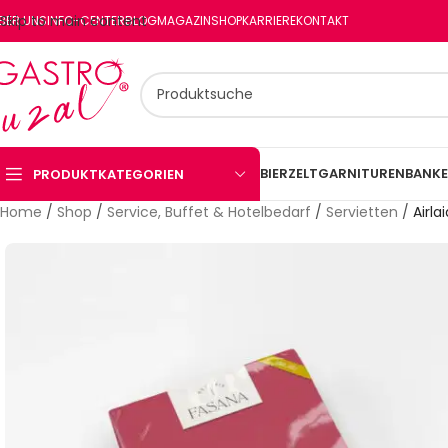
Skip to main content
BER UNS
INFO-CENTER
BLOG
MAGAZIN
SHOP
KARRIERE
KONTAKT
BIERZELTGARNITUREN
BANKE
PRODUKTKATEGORIEN
Home
/
Shop
/
Service, Buffet & Hotelbedarf
/
Servietten
/
Airl