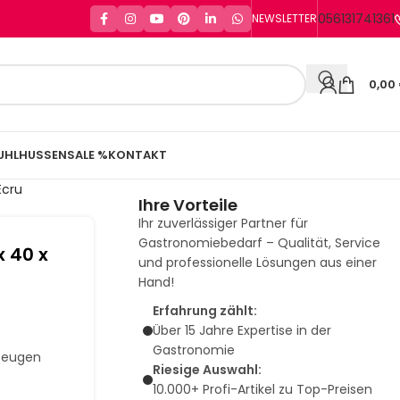
056131741361
NEWSLETTER
0,00
UHLHUSSEN
SALE %
KONTAKT
Ecru
Ihre Vorteile
Ihr zuverlässiger Partner für
Gastronomiebedarf – Qualität, Service
x 40 x
und professionelle Lösungen aus einer
Hand!
Erfahrung zählt:
Über 15 Jahre Expertise in der
Gastronomie
rzeugen
Riesige Auswahl:
10.000+ Profi-Artikel zu Top-Preisen