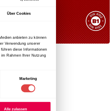
Sie haben nicht das passende
Produkt gefunden?
Über Cookies
Wir helfen Ihnen gerne weiter!
großzügige 40 x
 in 10
 Medien anbieten zu können
hrer Verwendung unserer
 führen diese Informationen
 auf Ihren
B1 Zertifiziert
ie im Rahmen Ihrer Nutzung
Schwer entflammbar
produkten
Kollektion ansehen
Marketing
Alle zulassen