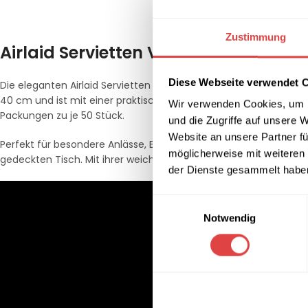
BESCHREIBUNG
LIEF
Zustimmung
Airlaid Servietten Velvet Bordeaux 4
Diese Webseite verwendet 
Die eleganten Airlaid Servietten in Bordeaux überzeugen mit ihr
40 cm und ist mit einer praktischen 1/4 Falzung versehen. Insges
Wir verwenden Cookies, um I
Packungen zu je 50 Stück.
und die Zugriffe auf unsere 
Website an unsere Partner fü
Perfekt für besondere Anlässe, Events und Gastronomie – bringen 
möglicherweise mit weiteren
gedeckten Tisch. Mit ihrer weichen Haptik und ansprechenden Fa
der Dienste gesammelt habe
Einwilligungsauswahl
Notwendig