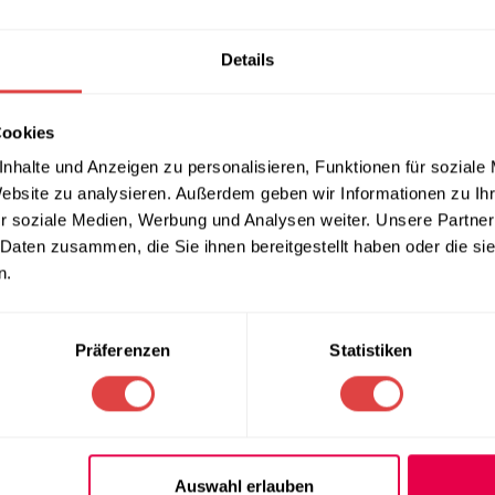
ERUNG & RÜCKGABE
ZAHLUNGSARTEN
Details
0 x 40 cm 1/4 Falzung 500 Stück
Cookies
er hochwertigen Qualität und edlen Optik. Jede Serviette misst 
amt erhalten Sie 500 Stück dieser stilvollen Servietten, verpackt
nhalte und Anzeigen zu personalisieren, Funktionen für soziale
Website zu analysieren. Außerdem geben wir Informationen zu I
r soziale Medien, Werbung und Analysen weiter. Unsere Partner
Sie mit den Airlaid Servietten Velvet Bordeaux stilvolle Eleganz
 Daten zusammen, die Sie ihnen bereitgestellt haben oder die s
rbe werden sie sicherlich zum Blickfang bei jeder Gelegenheit.
n.
Präferenzen
Statistiken
Auswahl erlauben