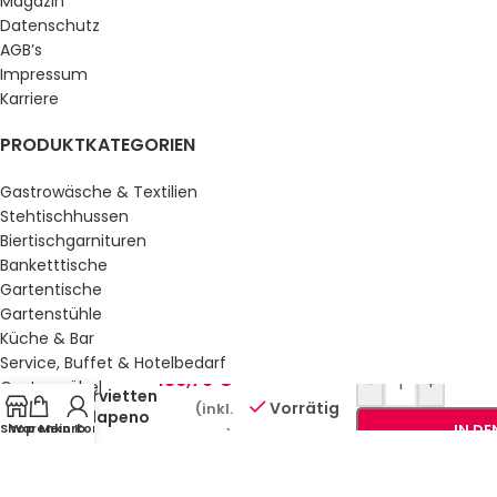
Magazin
Datenschutz
AGB’s
Impressum
Karriere
PRODUKTKATEGORIEN
Gastrowäsche & Textilien
Stehtischhussen
Biertischgarnituren
Banketttische
Gartentische
Gartenstühle
Küche & Bar
Service, Buffet & Hotelbedarf
Airlaid
136,79
€
-
+
Gastromöbel
Servietten
Vorrätig
(inkl.
Schulmöbel
Jalapeno
Shop
Warenkorb
Mein Konto
IN D
Sale %
MwSt.)
Red
GESETZLICHE INFORMATIONEN