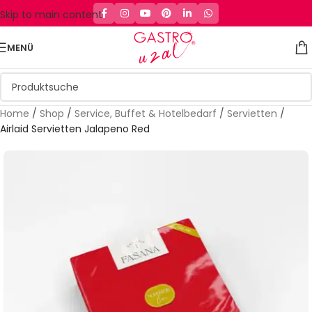
Skip to main content
MENÜ
Home
/
Shop
/
Service, Buffet & Hotelbedarf
/
Servietten
/
Airlaid Servietten Jalapeno Red