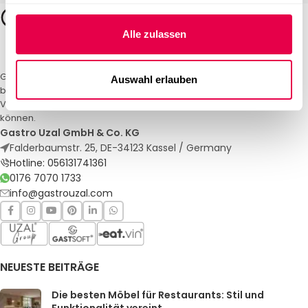
Alle zulassen
Gastro Uzal – Ihr Spezialist für Gastronomiemöbel und -textilien. Wir
Auswahl erlauben
bieten maßgeschneiderte Lösungen für Restaurants, Hotels und
Veranstaltungen. Qualität und Service, auf die Sie sich verlassen
können.
Gastro Uzal GmbH & Co. KG
Falderbaumstr. 25, DE-34123 Kassel / Germany
Hotline: 056131741361
0176 7070 1733
info@gastrouzal.com
NEUESTE BEITRÄGE
Die besten Möbel für Restaurants: Stil und