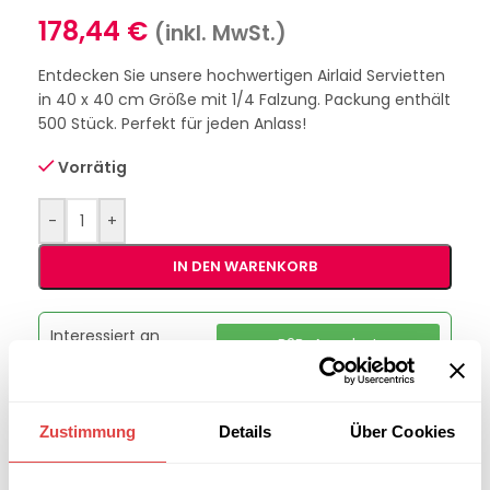
178,44
€
(inkl. MwSt.)
Entdecken Sie unsere hochwertigen Airlaid Servietten
in 40 x 40 cm Größe mit 1/4 Falzung. Packung enthält
500 Stück. Perfekt für jeden Anlass!
Vorrätig
-
+
IN DEN WARENKORB
Interessiert an
B2B-Angebot
größeren
anfordern
Stückzahlen?
Zustimmung
Details
Über Cookies
Artikelnummer:
229975
Kategorie:
Servietten