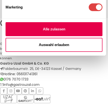
Marketing
Alle zulassen
Gastro Uzal – Ihr Spezialist für Gastronomiemöbel und -textilien. Wir
Auswahl erlauben
bieten maßgeschneiderte Lösungen für Restaurants, Hotels und
Veranstaltungen. Qualität und Service, auf die Sie sich verlassen
können.
Gastro Uzal GmbH & Co. KG
Falderbaumstr. 25, DE-34123 Kassel / Germany
Hotline: 056131741361
0176 7070 1733
info@gastrouzal.com