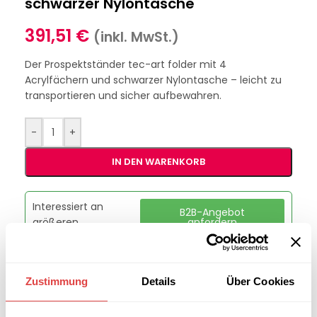
schwarzer Nylontasche
391,51
€
(inkl. MwSt.)
Der Prospektständer tec-art folder mit 4
Acrylfächern und schwarzer Nylontasche – leicht zu
transportieren und sicher aufbewahren.
-
+
IN DEN WARENKORB
Interessiert an
B2B-Angebot
größeren
anfordern
Stückzahlen?
Zustimmung
Details
Über Cookies
Artikelnummer:
GU41699114
Kategorie:
Info- und Prospekt-Ständer