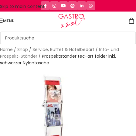
Skip to main content
MENÜ
Home
/
Shop
/
Service, Buffet & Hotelbedarf
/
Info- und
Prospekt-Ständer
/
Prospektständer tec-art folder inkl.
schwarzer Nylontasche