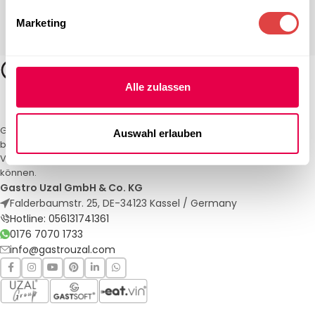
Marketing
Alle zulassen
Gastro Uzal – Ihr Spezialist für Gastronomiemöbel und -textilien. Wir
Auswahl erlauben
bieten maßgeschneiderte Lösungen für Restaurants, Hotels und
Veranstaltungen. Qualität und Service, auf die Sie sich verlassen
können.
Gastro Uzal GmbH & Co. KG
Falderbaumstr. 25, DE-34123 Kassel / Germany
Hotline: 056131741361
0176 7070 1733
info@gastrouzal.com