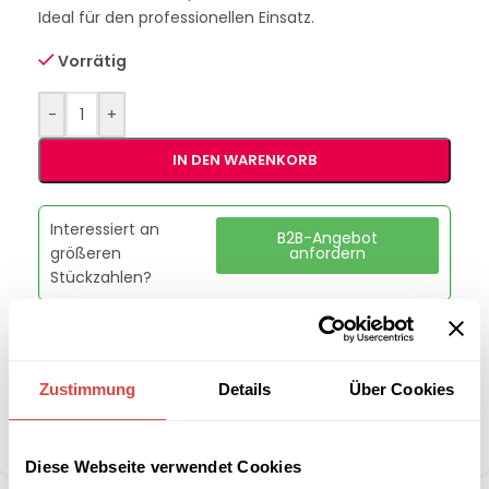
Ideal für den professionellen Einsatz.
Vorrätig
-
+
IN DEN WARENKORB
Interessiert an
B2B-Angebot
größeren
anfordern
Stückzahlen?
Artikelnummer:
3092002
Kategorie:
Chafing Dishes - Buffetausstattung
Zustimmung
Details
Über Cookies
Marke:
APS
Teilen:
Diese Webseite verwendet Cookies