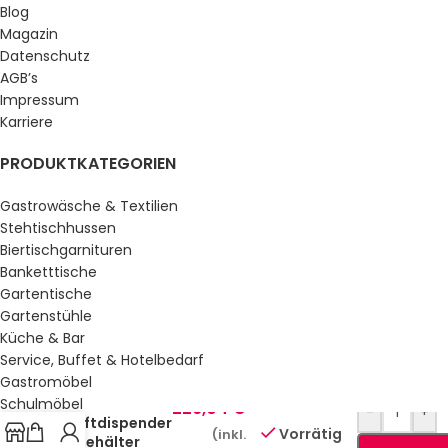
Blog
Magazin
Datenschutz
AGB’s
Impressum
Karriere
PRODUKTKATEGORIEN
Gastrowäsche & Textilien
Stehtischhussen
Biertischgarnituren
Banketttische
Gartentische
Gartenstühle
Küche & Bar
Service, Buffet & Hotelbedarf
Gastromöbel
Schulmöbel
226,04
€
-
+
Saftdispender
Sale %
Vorrätig
(inkl.
2 Behälter