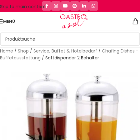
Skip to main content
MENÜ
Home
/
Shop
/
Service, Buffet & Hotelbedarf
/
Chafing Dishes -
Buffetausstattung
/
Saftdispender 2 Behälter