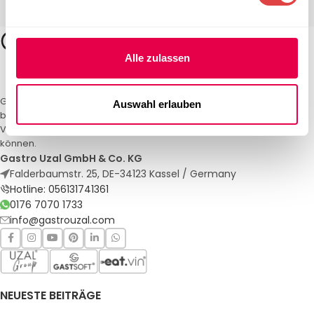
Alle zulassen
Gastro Uzal – Ihr Spezialist für Gastronomiemöbel und -textilien. Wir
Auswahl erlauben
bieten maßgeschneiderte Lösungen für Restaurants, Hotels und
Veranstaltungen. Qualität und Service, auf die Sie sich verlassen
können.
Gastro Uzal GmbH & Co. KG
Falderbaumstr. 25, DE-34123 Kassel / Germany
Hotline: 056131741361
0176 7070 1733
info@gastrouzal.com
NEUESTE BEITRÄGE