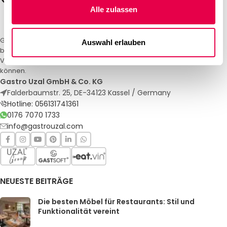
Alle zulassen
Gastro Uzal – Ihr Spezialist für Gastronomiemöbel und -textilien. Wir
Auswahl erlauben
bieten maßgeschneiderte Lösungen für Restaurants, Hotels und
Veranstaltungen. Qualität und Service, auf die Sie sich verlassen
können.
Gastro Uzal GmbH & Co. KG
Falderbaumstr. 25, DE-34123 Kassel / Germany
Hotline: 056131741361
0176 7070 1733
info@gastrouzal.com
NEUESTE BEITRÄGE
Die besten Möbel für Restaurants: Stil und
Funktionalität vereint