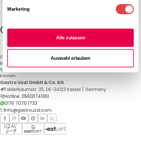
Marketing
Alle zulassen
Gastro Uzal – Ihr Spezialist für Gastronomiemöbel und -textilien. Wir
Auswahl erlauben
bieten maßgeschneiderte Lösungen für Restaurants, Hotels und
Veranstaltungen. Qualität und Service, auf die Sie sich verlassen
können.
Gastro Uzal GmbH & Co. KG
Falderbaumstr. 25, DE-34123 Kassel / Germany
Hotline: 056131741361
0176 7070 1733
info@gastrouzal.com