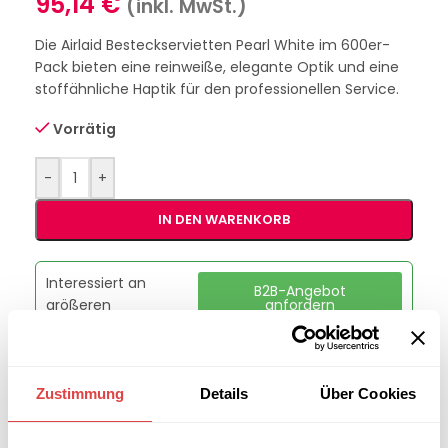
95,14
€
(inkl. MwSt.)
Die Airlaid Besteckservietten Pearl White im 600er-
Pack bieten eine reinweiße, elegante Optik und eine
stoffähnliche Haptik für den professionellen Service.
Vorrätig
-
+
IN DEN WARENKORB
Interessiert an
B2B-Angebot
größeren
anfordern
Stückzahlen?
Zustimmung
Details
Über Cookies
Artikelnummer:
229886
Kategorie:
Bestecktaschen
Marke:
Fasana