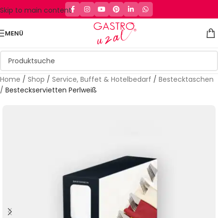
Skip to main content
MENÜ
Home
/
Shop
/
Service, Buffet & Hotelbedarf
/
Bestecktaschen
/
Besteckservietten Perlweiß