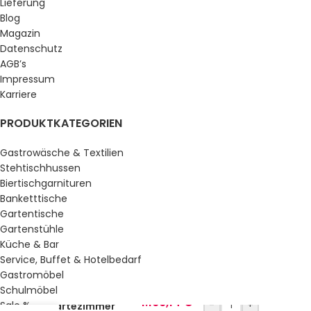
Lieferung
Blog
Magazin
Datenschutz
AGB’s
Impressum
Karriere
PRODUKTKATEGORIEN
Gastrowäsche & Textilien
Stehtischhussen
Biertischgarnituren
Banketttische
Gartentische
Gartenstühle
Küche & Bar
Service, Buffet & Hotelbedarf
Gastromöbel
Schulmöbel
1.166,14
€
-
+
Sale %
Wartezimmer