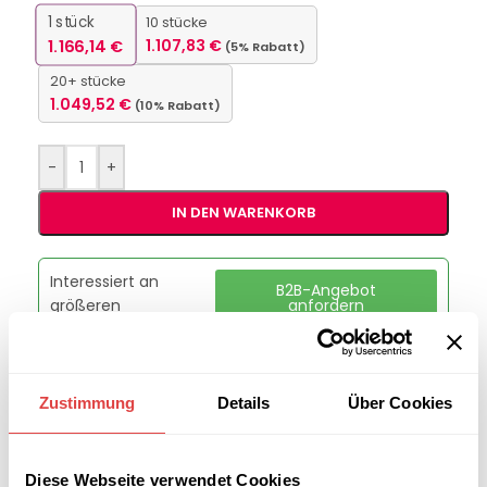
1
stück
10 stücke
1.166,14
€
1.107,83
€
(5% Rabatt)
20+ stücke
1.049,52
€
(10% Rabatt)
-
+
IN DEN WARENKORB
Interessiert an
B2B-Angebot
größeren
anfordern
Stückzahlen?
Zustimmung
Details
Über Cookies
Kategorie:
Wartezimmer Stühle
Marke:
Gastro Uzal
Teilen:
Diese Webseite verwendet Cookies