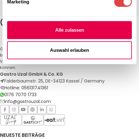
Marketing
Alle zulassen
Gastro Uzal – Ihr Spezialist für Gastronomiemöbel und -textilien. Wir
Auswahl erlauben
bieten maßgeschneiderte Lösungen für Restaurants, Hotels und
Veranstaltungen. Qualität und Service, auf die Sie sich verlassen
können.
Gastro Uzal GmbH & Co. KG
Falderbaumstr. 25, DE-34123 Kassel / Germany
Hotline: 056131741361
0176 7070 1733
info@gastrouzal.com
NEUESTE BEITRÄGE