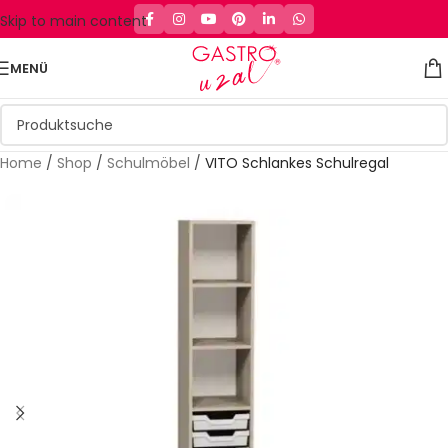
Skip to main content
MENÜ
Home
/
Shop
/
Schulmöbel
/
VITO Schlankes Schulregal