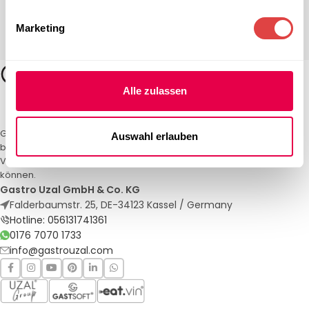
Marketing
Alle zulassen
Gastro Uzal – Ihr Spezialist für Gastronomiemöbel und -textilien. Wir
Auswahl erlauben
bieten maßgeschneiderte Lösungen für Restaurants, Hotels und
Veranstaltungen. Qualität und Service, auf die Sie sich verlassen
können.
Gastro Uzal GmbH & Co. KG
Falderbaumstr. 25, DE-34123 Kassel / Germany
Hotline: 056131741361
0176 7070 1733
info@gastrouzal.com