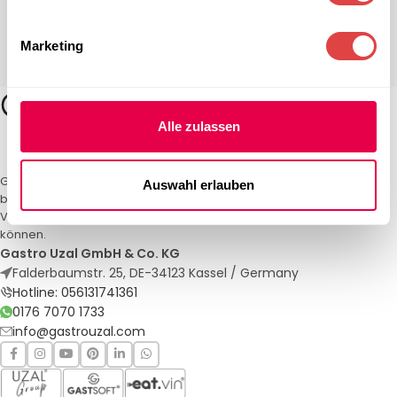
Marketing
Alle zulassen
Gastro Uzal – Ihr Spezialist für Gastronomiemöbel und -textilien. Wir
Auswahl erlauben
bieten maßgeschneiderte Lösungen für Restaurants, Hotels und
Veranstaltungen. Qualität und Service, auf die Sie sich verlassen
können.
Gastro Uzal GmbH & Co. KG
Falderbaumstr. 25, DE-34123 Kassel / Germany
Hotline: 056131741361
0176 7070 1733
info@gastrouzal.com