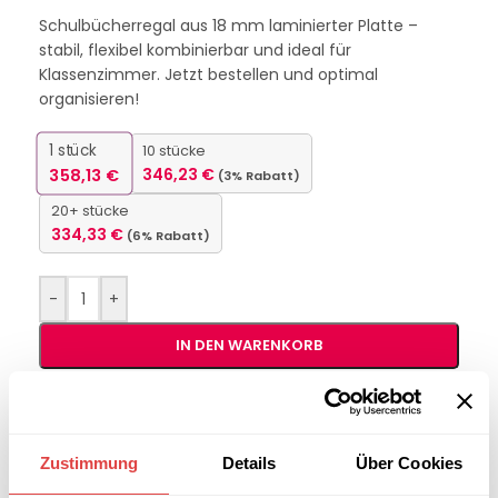
Schulbücherregal aus 18 mm laminierter Platte –
stabil, flexibel kombinierbar und ideal für
Klassenzimmer. Jetzt bestellen und optimal
organisieren!
1
stück
10 stücke
358,13
€
346,23
€
(3% Rabatt)
20+ stücke
334,33
€
(6% Rabatt)
-
+
IN DEN WARENKORB
Interessiert an
B2B-Angebot
größeren
anfordern
Zustimmung
Details
Über Cookies
Stückzahlen?