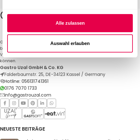
Alle zulassen
Gastro Uzal – Ihr Spezialist für Gastronomiemöbel und -textilien. Wir
Auswahl erlauben
bieten maßgeschneiderte Lösungen für Restaurants, Hotels und
Veranstaltungen. Qualität und Service, auf die Sie sich verlassen
können.
Gastro Uzal GmbH & Co. KG
Falderbaumstr. 25, DE-34123 Kassel / Germany
Hotline: 056131741361
0176 7070 1733
info@gastrouzal.com
NEUESTE BEITRÄGE