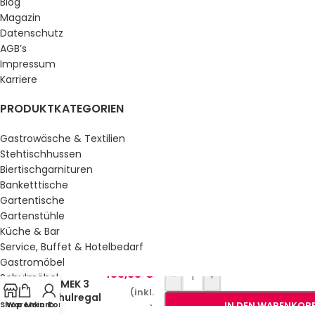
Blog
Magazin
Datenschutz
AGB’s
Impressum
Karriere
PRODUKTKATEGORIEN
Gastrowäsche & Textilien
Stehtischhussen
Biertischgarnituren
Banketttische
Gartentische
Gartenstühle
Küche & Bar
Service, Buffet & Hotelbedarf
Gastromöbel
453,33
€
-
+
Schulmöbel
TOMEK 3
(inkl.
Sale %
Schulregal
Shop
Warenkorb
Mein Konto
IN DEN WARENKOR
MwSt.)