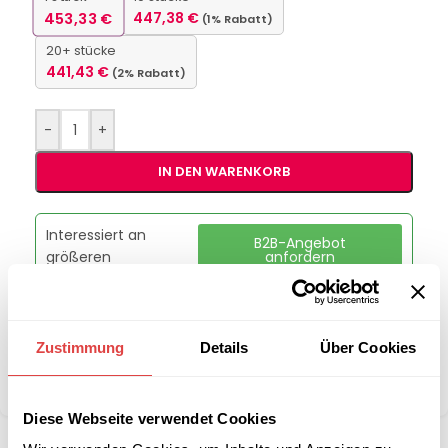
453,33
€
447,38
€
(1% Rabatt)
20+ stücke
441,43
€
(2% Rabatt)
-
+
IN DEN WARENKORB
Interessiert an
B2B-Angebot
größeren
anfordern
Stückzahlen?
Zustimmung
Details
Über Cookies
Kategorie:
Schulmöbel
Teilen:
Diese Webseite verwendet Cookies