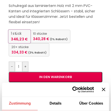
Schulregal aus laminiertem Holz mit 2 mm PVC-
Kanten und integrierten Schlössern – stabil, sicher
und ideal für Klassenzimmer. Jetzt bestellen und
flexibel einsetzen!
1
stück
10 stücke
346,23
€
340,28
€
(1% Rabatt)
20+ stücke
334,33
€
(3% Rabatt)
-
+
IN DEN WARENKORB
Interessiert an
B2B-Angebot
größeren
anfordern
Zustimmung
Details
Über Cookies
Stückzahlen?