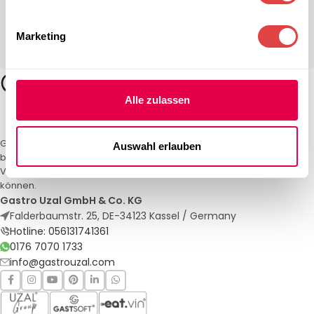
Marketing
Alle zulassen
Gastro Uzal – Ihr Spezialist für Gastronomiemöbel und -textilien. Wir
Auswahl erlauben
bieten maßgeschneiderte Lösungen für Restaurants, Hotels und
Veranstaltungen. Qualität und Service, auf die Sie sich verlassen
können.
Gastro Uzal GmbH & Co. KG
Falderbaumstr. 25, DE-34123 Kassel / Germany
Hotline: 056131741361
0176 7070 1733
info@gastrouzal.com