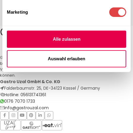
Marketing
Alle zulassen
Gastro Uzal – Ihr Spezialist für Gastronomiemöbel und -textilien. Wir
Auswahl erlauben
bieten maßgeschneiderte Lösungen für Restaurants, Hotels und
Veranstaltungen. Qualität und Service, auf die Sie sich verlassen
können.
Gastro Uzal GmbH & Co. KG
Falderbaumstr. 25, DE-34123 Kassel / Germany
Hotline: 056131741361
0176 7070 1733
info@gastrouzal.com