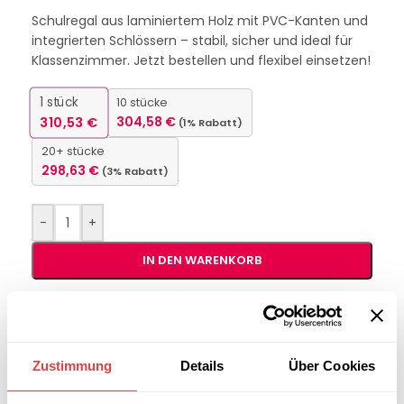
Schulregal aus laminiertem Holz mit PVC-Kanten und
integrierten Schlössern – stabil, sicher und ideal für
Klassenzimmer. Jetzt bestellen und flexibel einsetzen!
1
stück
10 stücke
310,53
€
304,58
€
(1% Rabatt)
20+ stücke
298,63
€
(3% Rabatt)
-
+
IN DEN WARENKORB
Interessiert an
B2B-Angebot
größeren
anfordern
Stückzahlen?
Zustimmung
Details
Über Cookies