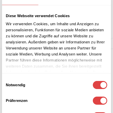
Stückzahlen?
Diese Webseite verwendet Cookies
Kategorien:
Schultische
,
Schulmöbel
Wir verwenden Cookies, um Inhalte und Anzeigen zu
personalisieren, Funktionen für soziale Medien anbieten
Teilen:
zu können und die Zugriffe auf unsere Website zu
analysieren. Außerdem geben wir Informationen zu Ihrer
Verwendung unserer Website an unsere Partner für
soziale Medien, Werbung und Analysen weiter. Unsere
Partner führen diese Informationen möglicherweise mit
weiteren Daten zusammen, die Sie ihnen bereitgestellt
haben oder die sie im Rahmen Ihrer Nutzung der Dienste
gesammelt haben.
Einwilligungsauswahl
Notwendig
Präferenzen