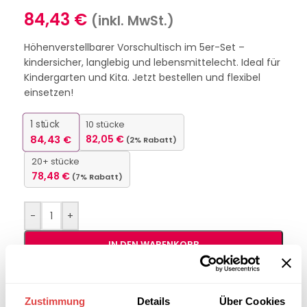
84,43
€
(inkl. MwSt.)
Höhenverstellbarer Vorschultisch im 5er-Set –
kindersicher, langlebig und lebensmittelecht. Ideal für
Kindergarten und Kita. Jetzt bestellen und flexibel
einsetzen!
1
stück
10 stücke
84,43
€
82,05
€
(2% Rabatt)
20+ stücke
78,48
€
(7% Rabatt)
-
+
IN DEN WARENKORB
Interessiert an
B2B-Angebot
Zustimmung
Details
Über Cookies
größeren
anfordern