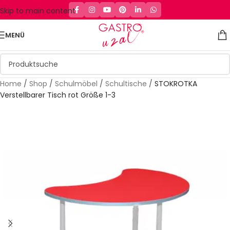
Skip to main content
MENÜ
Home
/
Shop
/
Schulmöbel
/
Schultische
/
STOKROTKA
Verstellbarer Tisch rot Größe 1-3