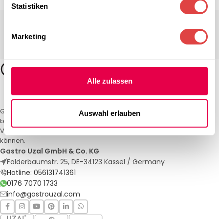
Statistiken
Marketing
Alle zulassen
Gastro Uzal – Ihr Spezialist für Gastronomiemöbel und -textilien. Wir
Auswahl erlauben
bieten maßgeschneiderte Lösungen für Restaurants, Hotels und
Veranstaltungen. Qualität und Service, auf die Sie sich verlassen
können.
Gastro Uzal GmbH & Co. KG
Falderbaumstr. 25, DE-34123 Kassel / Germany
Hotline: 056131741361
0176 7070 1733
info@gastrouzal.com