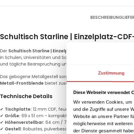
BESCHREIBUNG
LIEF
Schultisch Starline | Einzelplatz-CD
Der
Schultisch Starline | Einzelplatz-CDF-Metallplatte
kombini
in Schulen, Universitäten und Schulungsräumen geeignet. Die
1
und tägliche Beanspruchung und bietet eine langlebige und pfl
Zustimmung
Das gebogene Metallgestell sorgt nicht nur für Stabilität, son
Metall-Frontblende
bietet zusätzlichen Schutz und Privatsphä
Diese Webseite verwendet 
Technische Details
Wir verwenden Cookies, um I
✔
Tischplatte:
12 mm CDF, feuchtigkeits- und kratzfest
und die Zugriffe auf unsere 
✔
Größe:
69 x 51 cm – kompakt und platzsparend
Website an unsere Partner fü
✔
Höhenverstellbar:
64 cm / 70 cm / 76 cm für ergonomisch
möglicherweise mit weiteren
✔
Gestell:
Robustes, pulverbeschichtetes Metall mit Metall-Fro
der Dienste gesammelt habe