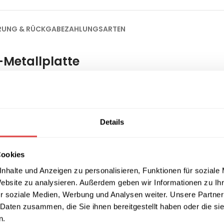
ERUNG & RÜCKGABE
ZAHLUNGSARTEN
F-Metallplatte
ert modernes Design mit hoher Funktionalität und ist perfekt fü
2 mm starke CDF-Tischplatte
ist widerstandsfähig gegen Kratze
egeleichte Oberfläche.
Details
dern verleiht dem Tisch auch eine moderne und elegante Optik. D
re beim Arbeiten und Lernen.
Cookies
nhalte und Anzeigen zu personalisieren, Funktionen für soziale
Website zu analysieren. Außerdem geben wir Informationen zu I
r soziale Medien, Werbung und Analysen weiter. Unsere Partner
e Anpassung
 Daten zusammen, die Sie ihnen bereitgestellt haben oder die s
ntblende
n.