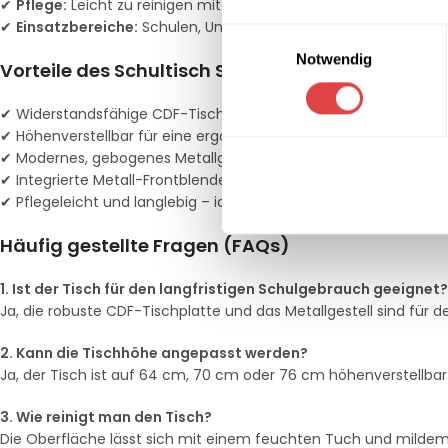
✔
Pflege:
Leicht zu reinigen mit einem feuchten Tuch
✔
Einsatzbereiche:
Schulen, Universitäten, Schulungsräume
Einwilligungsauswahl
Notwendig
Vorteile des Schultisch Starline | Einzelplatz-CD
✔ Widerstandsfähige CDF-Tischplatte für eine lange Lebensdau
✔ Höhenverstellbar für eine ergonomische Sitzhaltung
✔ Modernes, gebogenes Metallgestell für ein elegantes Design
✔ Integrierte Metall-Frontblende für zusätzlichen Schutz
✔ Pflegeleicht und langlebig – ideal für den täglichen Einsatz i
Häufig gestellte Fragen (FAQs)
1. Ist der Tisch für den langfristigen Schulgebrauch geeignet?
Ja, die robuste CDF-Tischplatte und das Metallgestell sind für de
2. Kann die Tischhöhe angepasst werden?
Ja, der Tisch ist auf 64 cm, 70 cm oder 76 cm höhenverstellbar
3. Wie reinigt man den Tisch?
Die Oberfläche lässt sich mit einem feuchten Tuch und mildem