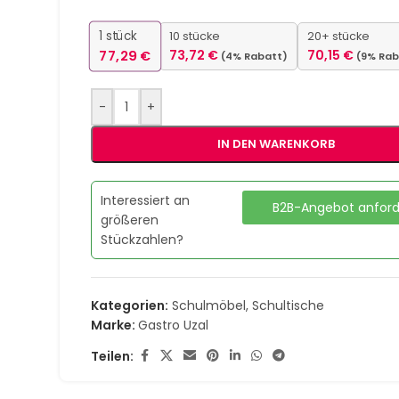
1
stück
10 stücke
20+ stücke
77,29
€
73,72
€
70,15
€
(4% Rabatt)
(9% Rab
-
+
IN DEN WARENKORB
Interessiert an
B2B-Angebot anfor
größeren
Stückzahlen?
Kategorien:
Schulmöbel
,
Schultische
Marke:
Gastro Uzal
Teilen: