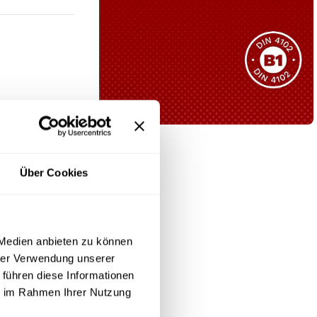
Sie haben nicht das passende
Produkt gefunden?
Wir helfen Ihnen gerne weiter!
r den Einsatz
r, Feuchtigkeit
B1 Zertifiziert
Schwer entflammbar
Über Cookies
ie
integrierte
produkten
Kollektion ansehen
 Medien anbieten zu können
hrer Verwendung unserer
 führen diese Informationen
ie im Rahmen Ihrer Nutzung