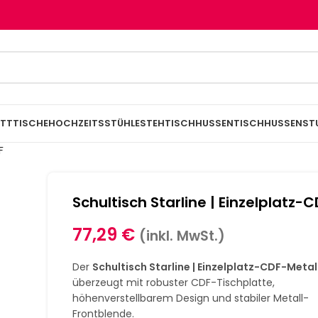
TTTISCHE
HOCHZEITSSTÜHLE
STEHTISCHHUSSEN
TISCHHUSSEN
ST
F
Schultisch Starline | Einzelplatz-C
77,29
€
(inkl. MwSt.)
Der
Schultisch Starline | Einzelplatz-CDF-Metal
überzeugt mit robuster CDF-Tischplatte,
höhenverstellbarem Design und stabiler Metall-
Frontblende.