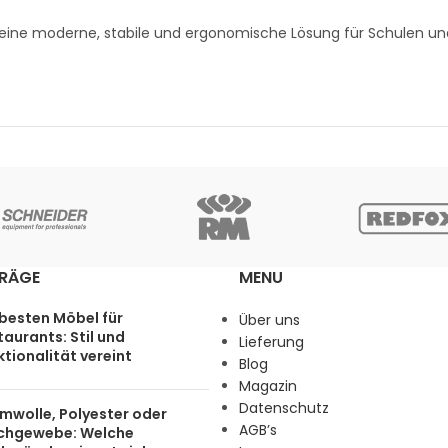
 eine moderne, stabile und ergonomische Lösung für Schulen un
TRÄGE
MENU
 besten Möbel für
Über uns
aurants: Stil und
Lieferung
tionalität vereint
Blog
Magazin
Datenschutz
mwolle, Polyester oder
AGB’s
chgewebe: Welche