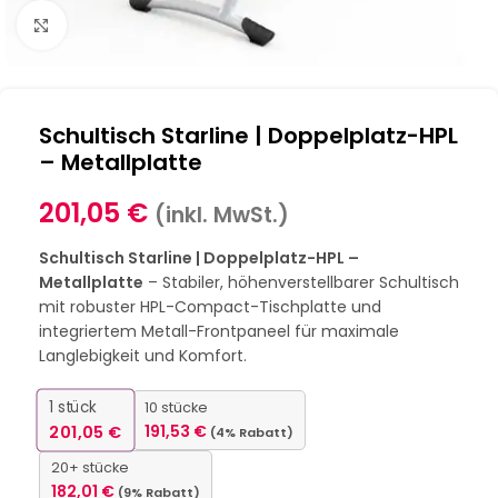
Klick zum Vergrößern
Schultisch Starline | Doppelplatz-HPL
– Metallplatte
201,05
€
(inkl. MwSt.)
Schultisch Starline | Doppelplatz-HPL –
Metallplatte
– Stabiler, höhenverstellbarer Schultisch
mit robuster HPL-Compact-Tischplatte und
integriertem Metall-Frontpaneel für maximale
Langlebigkeit und Komfort.
1
stück
10 stücke
201,05
€
191,53
€
(4% Rabatt)
20+ stücke
182,01
€
(9% Rabatt)