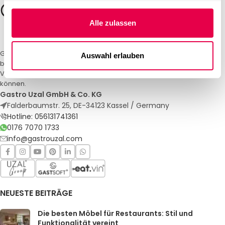
Alle zulassen
Gastro Uzal – Ihr Spezialist für Gastronomiemöbel und -textilien. Wir
Auswahl erlauben
bieten maßgeschneiderte Lösungen für Restaurants, Hotels und
Veranstaltungen. Qualität und Service, auf die Sie sich verlassen
können.
Gastro Uzal GmbH & Co. KG
Falderbaumstr. 25, DE-34123 Kassel / Germany
Hotline: 056131741361
0176 7070 1733
info@gastrouzal.com
NEUESTE BEITRÄGE
Die besten Möbel für Restaurants: Stil und
Funktionalität vereint