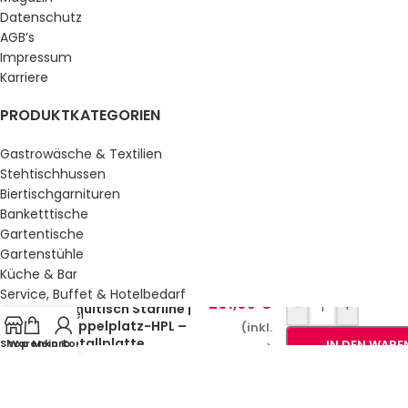
Datenschutz
AGB’s
Impressum
Karriere
PRODUKTKATEGORIEN
Gastrowäsche & Textilien
Stehtischhussen
Biertischgarnituren
Banketttische
Gartentische
Gartenstühle
Küche & Bar
Service, Buffet & Hotelbedarf
201,05
€
-
+
Schultisch Starline |
Gastromöbel
Doppelplatz-HPL –
(inkl.
Schulmöbel
Metallplatte
Shop
Warenkorb
Mein Konto
IN DEN WAR
MwSt.)
Sale %
GESETZLICHE INFORMATIONEN