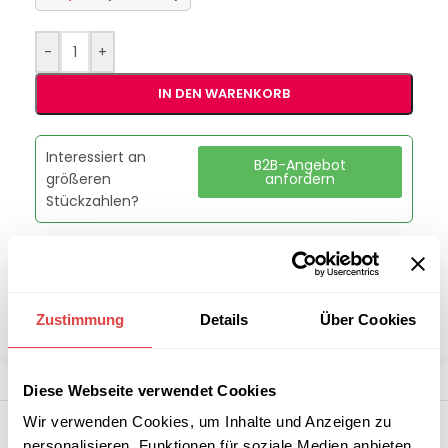
-
+
IN DEN WARENKORB
Interessiert an
B2B-Angebot
größeren
anfordern
Stückzahlen?
Kategorien:
Schulmöbel
,
Schultische
Marke:
Gastro Uzal
Zustimmung
Details
Über Cookies
Teilen:
Diese Webseite verwendet Cookies
Wir verwenden Cookies, um Inhalte und Anzeigen zu
personalisieren, Funktionen für soziale Medien anbieten