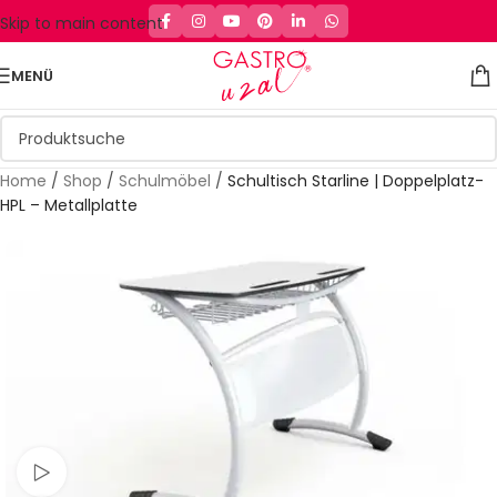
Skip to main content
MENÜ
Home
/
Shop
/
Schulmöbel
/
Schultisch Starline | Doppelplatz-
HPL – Metallplatte
Schau Video