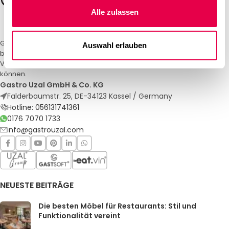
Alle zulassen
Gastro Uzal – Ihr Spezialist für Gastronomiemöbel und -textilien. Wir
Auswahl erlauben
bieten maßgeschneiderte Lösungen für Restaurants, Hotels und
Veranstaltungen. Qualität und Service, auf die Sie sich verlassen
können.
Gastro Uzal GmbH & Co. KG
Falderbaumstr. 25, DE-34123 Kassel / Germany
Hotline: 056131741361
0176 7070 1733
info@gastrouzal.com
NEUESTE BEITRÄGE
Die besten Möbel für Restaurants: Stil und
Funktionalität vereint