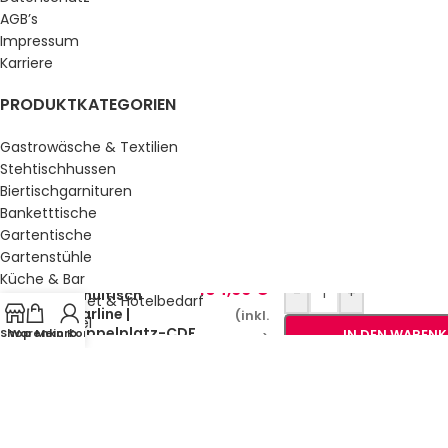
AGB’s
Impressum
Karriere
PRODUKTKATEGORIEN
Gastrowäsche & Textilien
Stehtischhussen
Biertischgarnituren
Banketttische
Gartentische
Gartenstühle
Küche & Bar
104,66
€
-
+
Schultisch
Service, Buffet & Hotelbedarf
Starline |
(inkl.
Gastromöbel
Doppelplatz-CDF
Shop
Warenkorb
Mein Konto
IN DEN WAREN
MwSt.)
Schulmöbel
Sale %
GESETZLICHE INFORMATIONEN