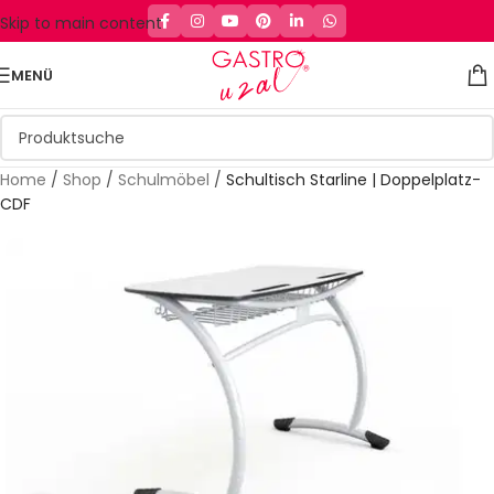
Skip to main content
MENÜ
Home
/
Shop
/
Schulmöbel
/
Schultisch Starline | Doppelplatz-
CDF