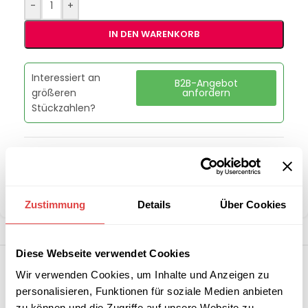
-
+
IN DEN WARENKORB
Interessiert an
B2B-Angebot
größeren
anfordern
Stückzahlen?
Kategorien:
Schulmöbel
,
Schultische
Marke:
Gastro Uzal
Teilen:
Zustimmung
Details
Über Cookies
Diese Webseite verwendet Cookies
Wir verwenden Cookies, um Inhalte und Anzeigen zu
personalisieren, Funktionen für soziale Medien anbieten
zu können und die Zugriffe auf unsere Website zu