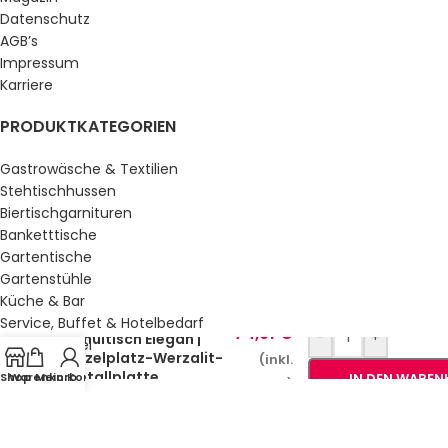
Datenschutz
AGB’s
Impressum
Karriere
PRODUKTKATEGORIEN
Gastrowäsche & Textilien
Stehtischhussen
Biertischgarnituren
Banketttische
Gartentische
Gartenstühle
Küche & Bar
Service, Buffet & Hotelbedarf
74,91
€
-
+
Schultisch Elegan |
Gastromöbel
Einzelplatz-Werzalit-
(inkl.
Schulmöbel
Metallplatte
Shop
Warenkorb
Mein Konto
IN DEN WAREN
MwSt.)
Sale %
GESETZLICHE INFORMATIONEN