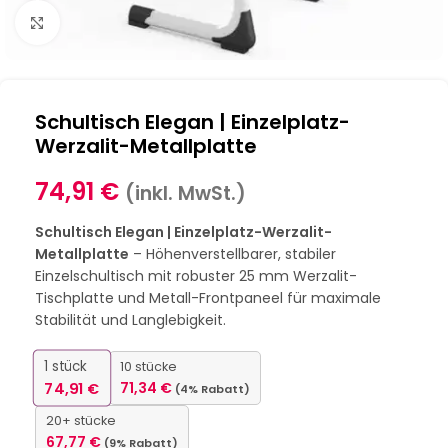
Klick zum Vergrößern
Schultisch Elegan | Einzelplatz-
Werzalit-Metallplatte
74,91
€
(inkl. MwSt.)
Schultisch Elegan | Einzelplatz-Werzalit-
Metallplatte
– Höhenverstellbarer, stabiler
Einzelschultisch mit robuster 25 mm Werzalit-
Tischplatte und Metall-Frontpaneel für maximale
Stabilität und Langlebigkeit.
1
stück
10 stücke
74,91
€
71,34
€
(4% Rabatt)
20+ stücke
67,77
€
(9% Rabatt)