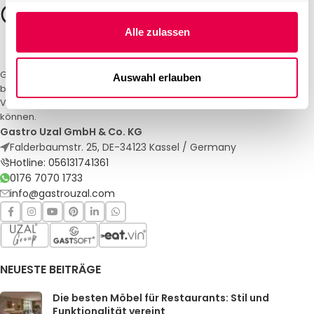
Alle zulassen
Gastro Uzal – Ihr Spezialist für Gastronomiemöbel und -textilien. Wir
Auswahl erlauben
bieten maßgeschneiderte Lösungen für Restaurants, Hotels und
Veranstaltungen. Qualität und Service, auf die Sie sich verlassen
können.
Gastro Uzal GmbH & Co. KG
Falderbaumstr. 25, DE-34123 Kassel / Germany
Hotline: 056131741361
0176 7070 1733
info@gastrouzal.com
NEUESTE BEITRÄGE
Die besten Möbel für Restaurants: Stil und
Funktionalität vereint