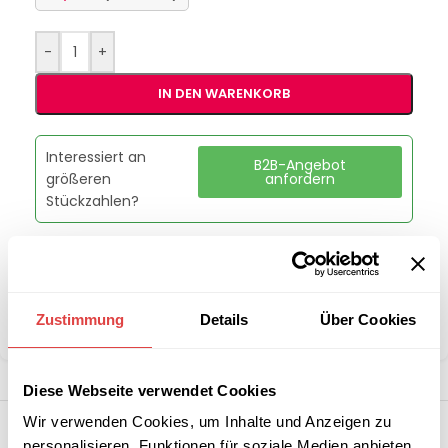
-
+
IN DEN WARENKORB
Interessiert an
B2B-Angebot
größeren
anfordern
Stückzahlen?
Kategorien:
Schulmöbel
,
Schultische
Marke:
Gastro Uzal
Zustimmung
Details
Über Cookies
Teilen:
Diese Webseite verwendet Cookies
Wir verwenden Cookies, um Inhalte und Anzeigen zu
personalisieren, Funktionen für soziale Medien anbieten