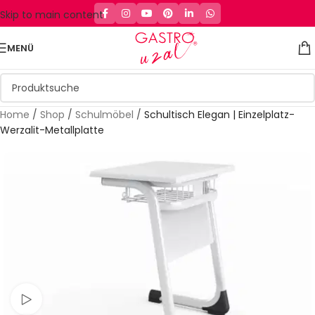
Skip to main content
MENÜ
Home
/
Shop
/
Schulmöbel
/
Schultisch Elegan | Einzelplatz-
Werzalit-Metallplatte
Schau Video