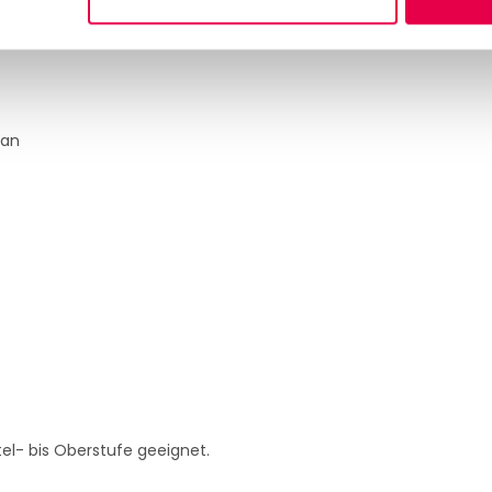
9:2001
 an
tel- bis Oberstufe geeignet.