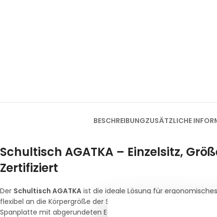
BESCHREIBUNG
ZUSÄTZLICHE INFOR
Schultisch AGATKA – Einzelsitz, Größ
Zertifiziert
Der
Schultisch AGATKA
ist die ideale Lösung für ergonomisches
flexibel an die Körpergröße der Schüler an und wächst somit mi
Spanplatte mit abgerundeten Ecken, die sowohl Sicherheit als a