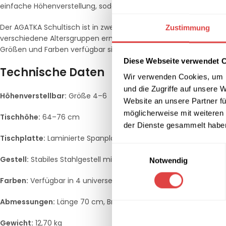
einfache Höhenverstellung, sodass der Tisch optimal an das Alt
Der AGATKA Schultisch ist in zwei Größenbereichen erhältlich: 
Zustimmung
verschiedene Altersgruppen ermöglicht.
Zusätzlich kann der Ti
Größen und Farben verfügbar sind.
Diese Webseite verwendet 
Technische Daten
Wir verwenden Cookies, um I
und die Zugriffe auf unsere 
Höhenverstellbar:
Größe 4–6
Website an unsere Partner fü
möglicherweise mit weiteren
Tischhöhe:
64–76 cm
der Dienste gesammelt habe
Tischplatte:
Laminierte Spanplatte mit abgerundeten Ecken
Einwilligungsauswahl
Gestell:
Stabiles Stahlgestell mit Höhenverstellung
Notwendig
Farben:
Verfügbar in 4 universellen Farben
Abmessungen:
Länge 70 cm, Breite 50 cm
Gewicht:
12,70 kg