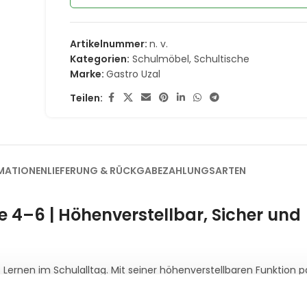
Artikelnummer:
n. v.
Kategorien:
Schulmöbel
,
Schultische
Marke:
Gastro Uzal
Teilen:
MATIONEN
LIEFERUNG & RÜCKGABE
ZAHLUNGSARTEN
e 4–6 | Höhenverstellbar, Sicher und
 Lernen im Schulalltag.
Mit seiner höhenverstellbaren Funktion pa
t dem Kind mit.
Die Tischplatte besteht aus strapazierfähiger, la
uch Langlebigkeit gewährleisten.
Das stabile Stahlgestell ermögl