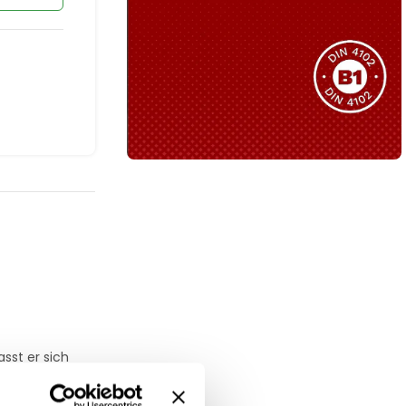
Sie haben nicht das passende
Produkt gefunden?
Wir helfen Ihnen gerne weiter!
B1 Zertifiziert
Schwer entflammbar
produkten
Kollektion ansehen
sst er sich
minierten
icht eine