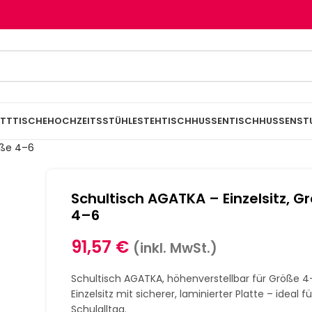
TTTISCHE
HOCHZEITSSTÜHLE
STEHTISCHHUSSEN
TISCHHUSSEN
ST
öße 4–6
Schultisch AGATKA – Einzelsitz, G
4–6
91,57
€
(inkl. MwSt.)
Schultisch AGATKA, höhenverstellbar für Größe 4
Einzelsitz mit sicherer, laminierter Platte – ideal fü
Schulalltag.