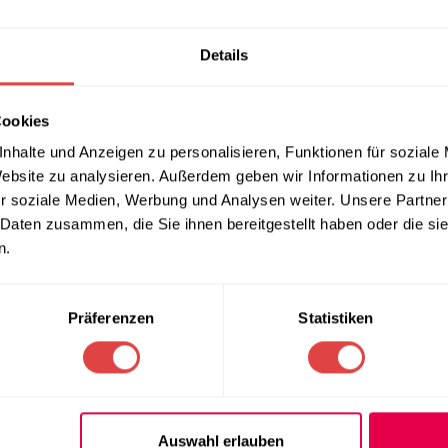
er und die Bedürfnisse der Schüler angepasst werden kann.
2–5 und 4–6, was eine einheitliche Ausstattung von Klassenräume
Details
sch perfekt mit den
JACEK
Schulstühlen kombiniert werden, die i
Cookies
nhalte und Anzeigen zu personalisieren, Funktionen für soziale
Website zu analysieren. Außerdem geben wir Informationen zu I
r soziale Medien, Werbung und Analysen weiter. Unsere Partner
 Daten zusammen, die Sie ihnen bereitgestellt haben oder die s
n.
Präferenzen
Statistiken
Auswahl erlauben