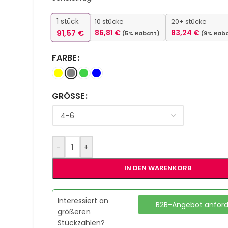
1
stück
10 stücke
20+ stücke
91,57
€
86,81
€
83,24
€
(5% Rabatt)
(9% Rab
FARBE
GRÖSSE
-
+
IN DEN WARENKORB
Interessiert an
B2B-Angebot anfor
größeren
Stückzahlen?