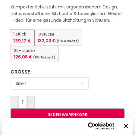
Kompakter Schulstuhl mit ergonomischem Design,
höhenverstellbarer Sitzfläche & beweglichem Gestell
– ideal für eine gesunde Sitzhaltung in Schulen.
1
stück
10 stücke
139,17
€
132,03
€
(5% Rabatt)
20+ stücke
126,08
€
(9% Rabatt)
GRÖSSE
-
+
IN DEN WARENKORB
Interessiert an