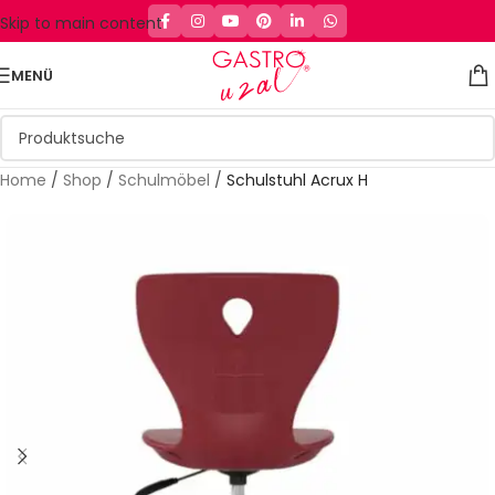
Skip to main content
MENÜ
Home
/
Shop
/
Schulmöbel
/
Schulstuhl Acrux H