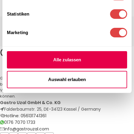
Statistiken
Marketing
Alle zulassen
Gastro Uzal – Ihr Spezialist für Gastronomiemöbel und -textilien. Wir
Auswahl erlauben
bieten maßgeschneiderte Lösungen für Restaurants, Hotels und
Veranstaltungen. Qualität und Service, auf die Sie sich verlassen
können.
Gastro Uzal GmbH & Co. KG
Falderbaumstr. 25, DE-34123 Kassel / Germany
Hotline: 056131741361
0176 7070 1733
info@gastrouzal.com