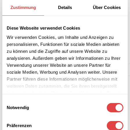
B2B-Angebot
größeren
anfordern
Zustimmung
Details
Über Cookies
Stückzahlen?
Diese Webseite verwendet Cookies
Artikelnummer:
n. v.
Wir verwenden Cookies, um Inhalte und Anzeigen zu
Kategorien:
Schulmöbel
,
Schulstühle
personalisieren, Funktionen für soziale Medien anbieten
Marke:
Gastro Uzal
zu können und die Zugriffe auf unsere Website zu
Teilen:
analysieren. Außerdem geben wir Informationen zu Ihrer
Verwendung unserer Website an unsere Partner für
soziale Medien, Werbung und Analysen weiter. Unsere
Partner führen diese Informationen möglicherweise mit
weiteren Daten zusammen, die Sie ihnen bereitgestellt
haben oder die sie im Rahmen Ihrer Nutzung der Dienste
gesammelt haben.
Einwilligungsauswahl
Notwendig
Präferenzen