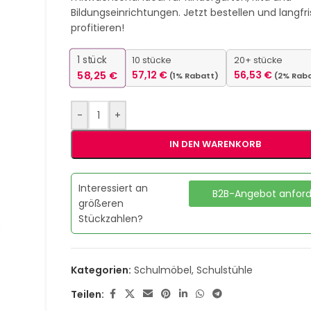
Bildungseinrichtungen. Jetzt bestellen und langfri
profitieren!
1
stück
10 stücke
20+ stücke
58,25
€
57,12
€
56,53
€
(1% Rabatt)
(2% Rab
-
+
IN DEN WARENKORB
Interessiert an
B2B-Angebot anfor
größeren
Stückzahlen?
Kategorien:
Schulmöbel
,
Schulstühle
Teilen: