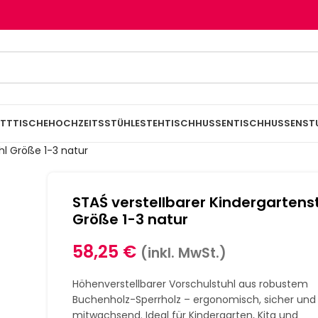
TTTISCHE
HOCHZEITSSTÜHLE
STEHTISCHHUSSEN
TISCHHUSSEN
ST
hl Größe 1-3 natur
STAŚ verstellbarer Kindergartens
Größe 1-3 natur
58,25
€
(inkl. MwSt.)
Höhenverstellbarer Vorschulstuhl aus robustem
Buchenholz-Sperrholz – ergonomisch, sicher und
mitwachsend. Ideal für Kindergarten, Kita und