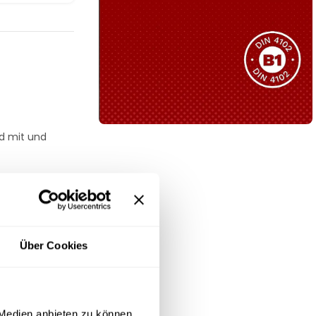
Sie haben nicht das passende
Produkt gefunden?
Wir helfen Ihnen gerne weiter!
nd mit und
B1 Zertifiziert
Schwer entflammbar
produkten
Kollektion ansehen
ren Größen 1–3
Über Cookies
 Medien anbieten zu können