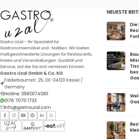
NEUESTE BEI
Die
Rest
Funk
Gastro Uzal – Ihr Spezialist für
Gastronomiemöbel und -textilien. Wir bieten
Bau
maßgeschneiderte Lösungen für Restaurants,
Mis
Hotels und Veranstaltungen. Qualität und
Tis
Service, auf die Sie sich verlassen können.
bes
Gastro Uzal GmbH & Co. KG
Gas
Falderbaumstr. 25, DE-34123 Kassel /
Germany
Hotline: 056131741361
Welc
0176 7070 1733
Gas
info@gastrouzal.com
Bes
kle