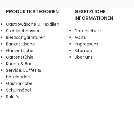
PRODUKTKATEGORIEN
GESETZLICHE
INFORMATIONEN
Gastrowäsche & Textilien
Stehtischhussen
Datenschutz
Biertischgarnituren
AGB’s
Banketttische
Impressum
Gartentische
Sitemap
Gartenstühle
Über uns
Küche & Bar
Service, Buffet &
Hotelbedarf
Gastromöbel
Schulmöbel
Sale %