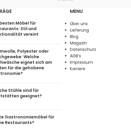
TRÄGE
MENU
 besten Möbel für
Über uns
aurants: Stil und
Lieferung
tionalität vereint
Blog
Magazin
Datenschutz
mwolle, Polyester oder
AGB’s
chgewebe: Welche
chwäsche eignet sich am
Impressum
ten für die gehobene
Karriere
tronomie?
he Stühle sind für
tstätten geeignet?
te Gastronomiemöbel für
ine Restaurants?