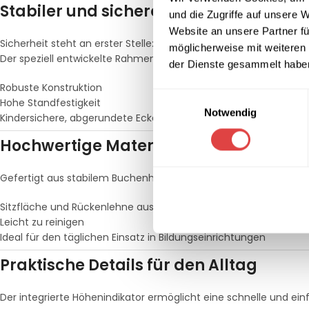
Stabiler und sicherer Vorschulstuhl
und die Zugriffe auf unsere 
Website an unsere Partner fü
Sicherheit steht an erster Stelle:
möglicherweise mit weiteren
Der speziell entwickelte Rahmen verhindert Wackeln und sorgt fü
der Dienste gesammelt habe
Robuste Konstruktion
Einwilligungsauswahl
Hohe Standfestigkeit
Notwendig
Kindersichere, abgerundete Ecken
Hochwertige Materialien für langlebi
Gefertigt aus stabilem Buchenholz-Sperrholz überzeugt der Stuh
Sitzfläche und Rückenlehne aus 9 mm Sperrholz
Leicht zu reinigen
Ideal für den täglichen Einsatz in Bildungseinrichtungen
Praktische Details für den Alltag
Der integrierte Höhenindikator ermöglicht eine schnelle und ei