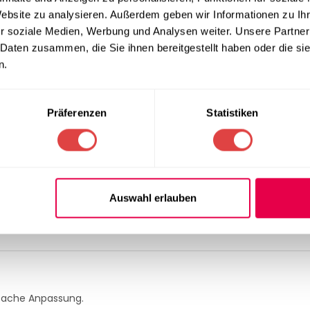
Website zu analysieren. Außerdem geben wir Informationen zu I
r soziale Medien, Werbung und Analysen weiter. Unsere Partner
 Daten zusammen, die Sie ihnen bereitgestellt haben oder die s
r einen festen Stand – auch bei intensiver Nutzung im Alltag.
n.
Präferenzen
Statistiken
ge Nutzung
l durch seine Widerstandsfähigkeit und einfache Pflege.
Auswahl erlauben
nfache Anpassung.