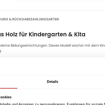
ERUNG & RÜCKGABE
ZAHLUNGSARTEN
s Holz für Kindergarten & Kita
 moderne Bildungseinrichtungen. Dieses Modell wächst mit dem Ki
g.
 und ergonomisch
 sich individuell an die Körpergröße anpassen. Dank der verfügba
ergarten und Kita.
Details
Cookies
nhalte und Anzeigen zu personalisieren, Funktionen für soziale