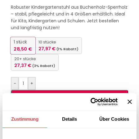
Robuster Kindergartenstuhl aus Buchenholz-Sperrholz
– stabil, pflegeleicht und in 4 Größen erhältlich. Ideal
für Kita, Kindergarten und Schulen. Jetzt bestellen
und langfristig nutzen!
1
stück
10 stücke
28,50
€
27,97
€
(1% Rabatt)
20+ stücke
27,37
€
(3% Rabatt)
-
+
IN DEN WARENKORB
Interessiert an
B2B-Angebot
Zustimmung
Details
Über Cookies
größeren
anfordern
Stückzahlen?