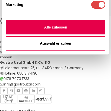
Marketing
Alle zulassen
Gastro Uzal – Ihr Spezialist für Gastronomiemöbel und -textilien. Wir
Auswahl erlauben
bieten maßgeschneiderte Lösungen für Restaurants, Hotels und
Veranstaltungen. Qualität und Service, auf die Sie sich verlassen
können.
Gastro Uzal GmbH & Co. KG
Falderbaumstr. 25, DE-34123 Kassel / Germany
Hotline: 056131741361
0176 7070 1733
info@gastrouzal.com